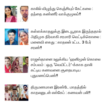
காலில் விழுந்து கெஞ்சியும் கேட்கலை :
தந்தை கண்ணீர் வாக்குமூலம்!!
கள்ளக்காதலுக்கு இடையூறாக இருந்ததால்
அதிமுக நிர்வாகி சரமாரி வெட்டிக்கொலை :
மனைவி கைது : காதலன் உட்பட 3 பேர்
சரண்!!
ராஜஸ்தானை உலுக்கிய ‘ஹனிமூன் கொலை
சம்பவம் : ஒரு ‘வெயிட்டர்’-க்காக தாலி
கட்டிய கணவனை சூறையாடிய
புதுமணப்பெண்!!
திருமணமான இரண்டே மாதத்தில்
காதலனுடன் எஸ்கேப் : கணவன் பலி!!