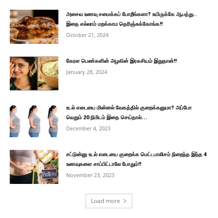
அசைவ உணவு சமைக்கப் போறீங்களா? உயிருக்கே ஆபத்து..
இதை எல்லாம் மறக்காம தெரிஞ்சுக்கோங்க!!
October 21, 2024
கேரள பெண்களின் அழகின் இரகசியம் இதுதான்!!
January 28, 2024
உடல் எடையை மின்னல் வேகத்தில் குறைக்கனுமா? அப்போ
வெறும் 20 நிமிடம் இதை செய்தால்...
December 4, 2023
சட்டுன்னு உடல் எடையை குறைக்க மெட்டபாலிசம் நிறைந்த இந்த 4
உணவுகளை சாப்பிட்டாலே போதும்!!
November 23, 2023
Load more