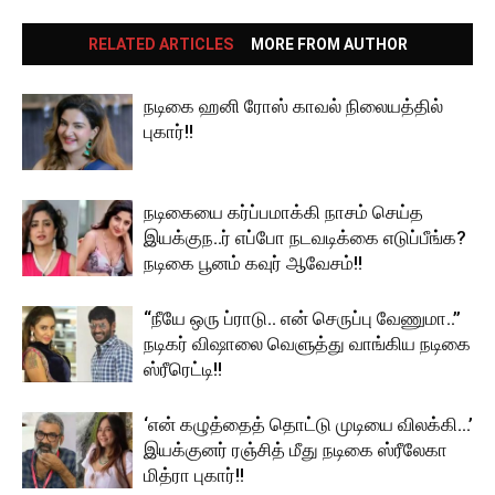
RELATED ARTICLES
MORE FROM AUTHOR
நடிகை ஹனி ரோஸ் காவல் நிலையத்தில்
புகார்!!
நடிகையை கர்ப்பமாக்கி நாசம் செய்த
இயக்குந..ர் எப்போ நடவடிக்கை எடுப்பீங்க?
நடிகை பூனம் கவுர் ஆவேசம்!!
“நீயே ஒரு ப்ராடு.. என் செருப்பு வேணுமா..”
நடிகர் விஷாலை வெளுத்து வாங்கிய நடிகை
ஸ்ரீரெட்டி!!
‘என் கழுத்தைத் தொட்டு முடியை விலக்கி…’
இயக்குனர் ரஞ்சித் மீது நடிகை ஸ்ரீலேகா
மித்ரா புகார்!!