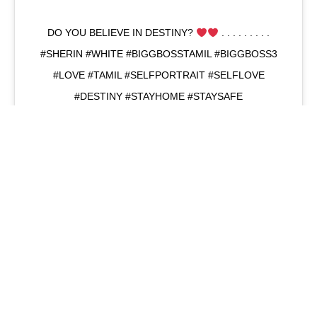
DO YOU BELIEVE IN DESTINY?
. . . . . . . . .
#SHERIN #WHITE #BIGGBOSSTAMIL #BIGGBOSS3
#LOVE #TAMIL #SELFPORTRAIT #SELFLOVE
#DESTINY #STAYHOME #STAYSAFE
A PO
இ
ந்
நி