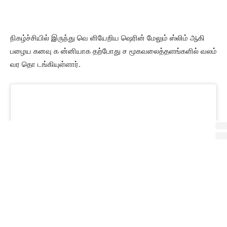
நிகழ்ச்சியில் இருந்து வெ ளியேறிய ஷெரின் மேலும் ஸ்லிம் ஆகி
பழைய கனவு க ன்னியாக தற்போது ச மூகவலைத்தளங்களில் வலம்
வர தொ டங்கியுள்ளார்.