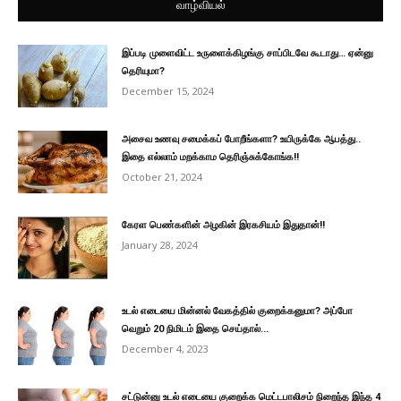
வாழ்வியல்
இப்படி முளைவிட்ட உருளைக்கிழங்கு சாப்பிடவே கூடாது… ஏன்னு
தெரியுமா?
December 15, 2024
அசைவ உணவு சமைக்கப் போறீங்களா? உயிருக்கே ஆபத்து..
இதை எல்லாம் மறக்காம தெரிஞ்சுக்கோங்க!!
October 21, 2024
கேரள பெண்களின் அழகின் இரகசியம் இதுதான்!!
January 28, 2024
உடல் எடையை மின்னல் வேகத்தில் குறைக்கனுமா? அப்போ
வெறும் 20 நிமிடம் இதை செய்தால்...
December 4, 2023
சட்டுன்னு உடல் எடையை குறைக்க மெட்டபாலிசம் நிறைந்த இந்த 4