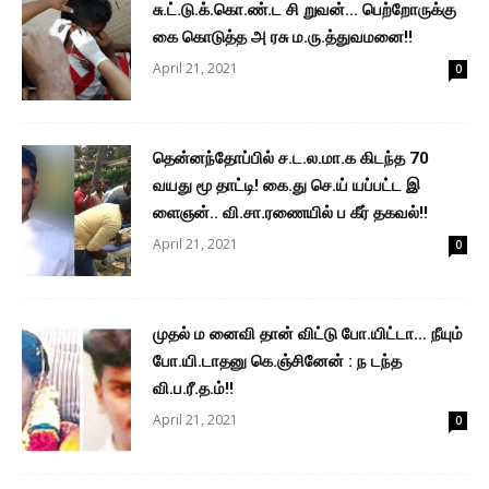
சு.ட்.டு.க்.கொ.ண்.ட சி றுவன்… பெற்றோருக்கு
கை கொடுத்த அ ரசு ம.ரு.த்துவமனை!!
April 21, 2021
0
தென்னந்தோப்பில் ச.ட.ல.மா.க கிடந்த 70
வயது மூ தாட்டி! கை.து செ.ய் யப்பட்ட இ
ளைஞன்.. வி.சா.ரணையில் ப கீர் தகவல்!!
April 21, 2021
0
முதல் ம னைவி தான் விட்டு போ.யிட்டா… நீயும்
போ.யி.டாதனு கெ.ஞ்சினேன் : ந டந்த
வி.ப.ரீ.த.ம்!!
April 21, 2021
0