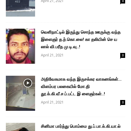
April 21, 2021
0
வெளிநாட்டில் இருந்து சொந்த ஊருக்கு வந்த
இளைஞர் த.ற்.கொ.லை! கா தலியின் செ ய
லால் வி.பரீத மு.டி.வு..!
April 21, 2021
0
அதிவேகமாக வந்த இருசக்கர வாகனங்கள்…
விளம்பர பலகையில் மோ.தி
தூ.க்.கி.வீ.ச.ப்.பட்ட இ ளைஞர்கள்..!
April 21, 2021
0
சினிமா பார்த்து பொம்மை து.ப்.பா.க்.கி.யா.ல்