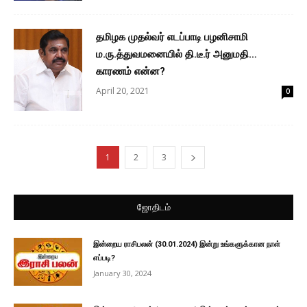
தமிழக முதல்வர் எடப்பாடி பழனிசாமி
ம.ரு.த்துவமனையில் தி.டீ.ர் அனுமதி…
காரணம் என்ன?
April 20, 2021
0
1
2
3
ஜோதிடம்
இன்றைய ராசிபலன் (30.01.2024) இன்று உங்களுக்கான நாள்
எப்படி?
January 30, 2024