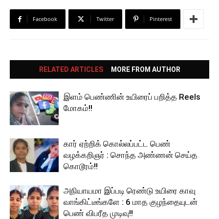
Facebook
Twitter
Pinterest
RELATED ARTICLES
MORE FROM AUTHOR
இளம் பெண்ணின் உயிரைப் பறித்த Reels
மோகம்!!
கார் ஏற்றிக் கொல்லப்பட்ட பெண்
வழக்கறிஞர் : சொந்த அண்ணன் செய்த
கொடூரம்!!
அநியாயமா இப்படி ரெண்டு உயிரை காவு
வாங்கிட்டீங்களே : 6 மாத குழந்தையுடன்
பெண் விபரீத முடிவு!!