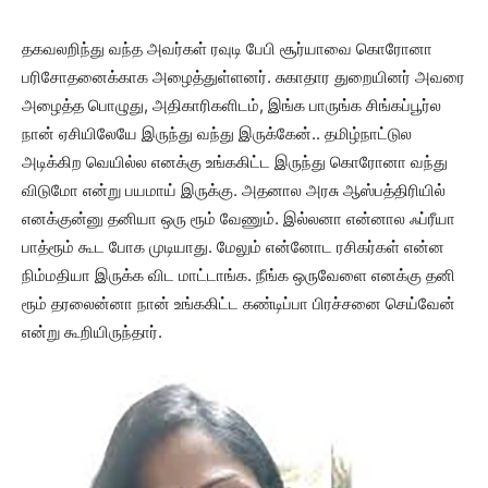
தகவலறிந்து வந்த அவர்கள் ரவுடி பேபி சூர்யாவை கொரோனா
பரிசோதனைக்காக அழைத்துள்ளனர். சுகாதார துறையினர் அவரை
அழைத்த பொழுது, அதிகாரிகளிடம், இங்க பாருங்க சிங்கப்பூர்ல
நான் ஏசியிலேயே இருந்து வந்து இருக்கேன்.. தமிழ்நாட்டுல
அடிக்கிற வெயில்ல எனக்கு உங்ககிட்ட இருந்து கொரோனா வந்து
விடுமோ என்று பயமாய் இருக்கு. அதனால அரசு ஆஸ்பத்திரியில்
எனக்குன்னு தனியா ஒரு ரூம் வேணும். இல்லனா என்னால ஃப்ரீயா
பாத்ரூம் கூட போக முடியாது. மேலும் என்னோட ரசிகர்கள் என்ன
நிம்மதியா இருக்க விட மாட்டாங்க. நீங்க ஒருவேளை எனக்கு தனி
ரூம் தரலைன்னா நான் உங்ககிட்ட கண்டிப்பா பிரச்சனை செய்வேன்
என்று கூறியிருந்தார்.