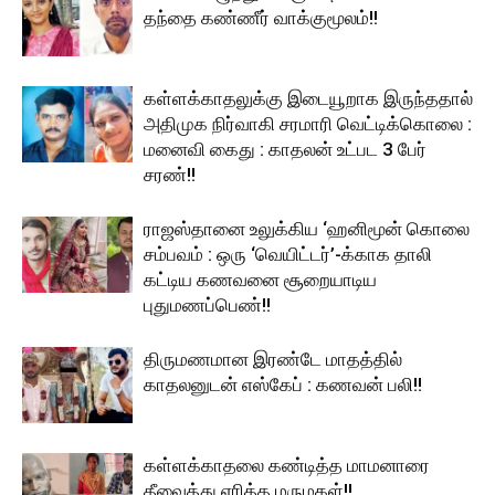
தந்தை கண்ணீர் வாக்குமூலம்!!
கள்ளக்காதலுக்கு இடையூறாக இருந்ததால்
அதிமுக நிர்வாகி சரமாரி வெட்டிக்கொலை :
மனைவி கைது : காதலன் உட்பட 3 பேர்
சரண்!!
ராஜஸ்தானை உலுக்கிய ‘ஹனிமூன் கொலை
சம்பவம் : ஒரு ‘வெயிட்டர்’-க்காக தாலி
கட்டிய கணவனை சூறையாடிய
புதுமணப்பெண்!!
திருமணமான இரண்டே மாதத்தில்
காதலனுடன் எஸ்கேப் : கணவன் பலி!!
கள்ளக்காதலை கண்டித்த மாமனாரை
தீவைத்து எரித்த மருமகள்!!