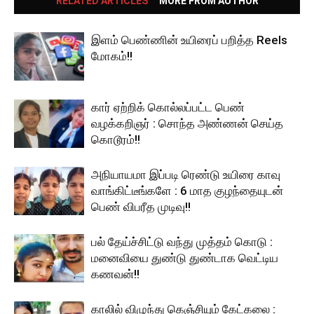
RELATED ARTICLES
MORE FROM AUTHOR
இளம் பெண்ணின் உயிரைப் பறித்த Reels
மோகம்!!
கார் ஏற்றிக் கொல்லப்பட்ட பெண்
வழக்கறிஞர் : சொந்த அண்ணன் செய்த
கொடூரம்!!
அநியாயமா இப்படி ரெண்டு உயிரை காவு
வாங்கிட்டீங்களே : 6 மாத குழந்தையுடன்
பெண் விபரீத முடிவு!!
பல் தேய்ச்சிட்டு வந்து முத்தம் கொடு :
மனைவியை துண்டு துண்டாக வெட்டிய
கணவன்!!
காலில் விழுந்து கெஞ்சியும் கேட்கலை :