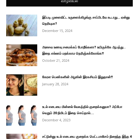
வாழ்வியல்
இப்படி முளைவிட்ட உருளைக்கிழங்கு சாப்பிடவே கூடாது… ஏன்னு
தெரியுமா?
December 15, 2024
அசைவ உணவு சமைக்கப் போறீங்களா? உயிருக்கே ஆபத்து..
இதை எல்லாம் மறக்காம தெரிஞ்சுக்கோங்க!!
October 21, 2024
கேரள பெண்களின் அழகின் இரகசியம் இதுதான்!!
January 28, 2024
உடல் எடையை மின்னல் வேகத்தில் குறைக்கனுமா? அப்போ
வெறும் 20 நிமிடம் இதை செய்தால்...
December 4, 2023
சட்டுன்னு உடல் எடையை குறைக்க மெட்டபாலிசம் நிறைந்த இந்த 4