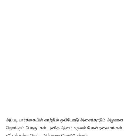
அப்படி பார்க்கையில் காற்றில் ஒலியோடு அசைந்தாடும் அழகான
தொங்கும் பொருட்கள், புனித ஆமை உருவம் போன்றவை உங்கள்
வீட்டில் உள்ள கெட்ட ஆற்றலை வெளியேற்றும்.