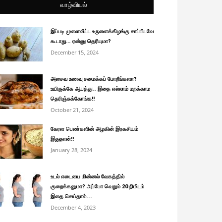
வாழ்வியல்
இப்படி முளைவிட்ட உருளைக்கிழங்கு சாப்பிடவே
கூடாது… ஏன்னு தெரியுமா?
December 15, 2024
அசைவ உணவு சமைக்கப் போறீங்களா?
உயிருக்கே ஆபத்து.. இதை எல்லாம் மறக்காம
தெரிஞ்சுக்கோங்க!!
October 21, 2024
கேரள பெண்களின் அழகின் இரகசியம்
இதுதான்!!
January 28, 2024
உடல் எடையை மின்னல் வேகத்தில்
குறைக்கனுமா? அப்போ வெறும் 20 நிமிடம்
இதை செய்தால்...
December 4, 2023