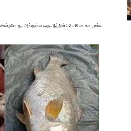
கச் சென்றபோது, அங்குள்ள ஒரு ஆற்றில் 52 கிலோ கனமுள்ள