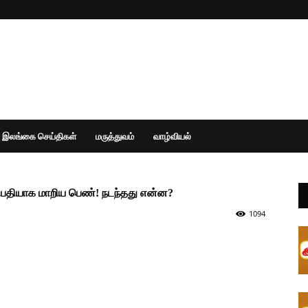
இலங்கை செய்திகள்
மருத்துவம்
வாழ்வியல்
திபதியாக மாறிய பெண்! நடந்தது என்ன?
1094