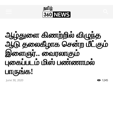
ஆழ்துளை கிணற்றில் விழுந்த
ஆடு தலைகீழாக சென்ற மீட்கும்
இளைஞர்.. வைரலாகும்
புகைப்படம் மிஸ் பண்ணாமல்
பாருங்க!
June 30, 2020
1245