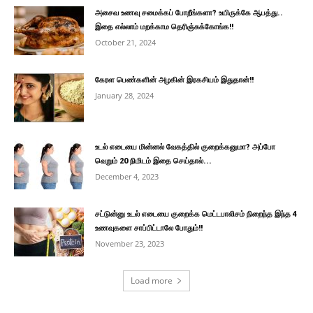
அசைவ உணவு சமைக்கப் போறீங்களா? உயிருக்கே ஆபத்து..
இதை எல்லாம் மறக்காம தெரிஞ்சுக்கோங்க!!
October 21, 2024
கேரள பெண்களின் அழகின் இரகசியம் இதுதான்!!
January 28, 2024
உடல் எடையை மின்னல் வேகத்தில் குறைக்கனுமா? அப்போ
வெறும் 20 நிமிடம் இதை செய்தால்...
December 4, 2023
சட்டுன்னு உடல் எடையை குறைக்க மெட்டபாலிசம் நிறைந்த இந்த 4
உணவுகளை சாப்பிட்டாலே போதும்!!
November 23, 2023
Load more