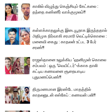
காலில் விழுந்து கெஞ்சியும் கேட்கலை :
தந்தை கண்ணீர் வாக்குமூலம்!!
கள்ளக்காதலுக்கு இடையூறாக இருந்ததால்
அதிமுக நிர்வாகி சரமாரி வெட்டிக்கொலை :
மனைவி கைது : காதலன் உட்பட 3 பேர்
சரண்!!
ராஜஸ்தானை உலுக்கிய ‘ஹனிமூன் கொலை
சம்பவம் : ஒரு ‘வெயிட்டர்’-க்காக தாலி
கட்டிய கணவனை சூறையாடிய
புதுமணப்பெண்!!
திருமணமான இரண்டே மாதத்தில்
காதலனுடன் எஸ்கேப் : கணவன் பலி!!