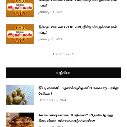
எப்படி?
January 23, 2024
இன்றைய ராசிபலன் (21.01.2024) இன்று உங்களுக்கான நாள்
எப்படி?
January 21, 2024
Load more
வாழ்வியல்
இப்படி முளைவிட்ட உருளைக்கிழங்கு சாப்பிடவே கூடாது… ஏன்னு
தெரியுமா?
December 15, 2024
அசைவ உணவு சமைக்கப் போறீங்களா? உயிருக்கே ஆபத்து..
இதை எல்லாம் மறக்காம தெரிஞ்சுக்கோங்க!!