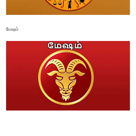
மேஷம்