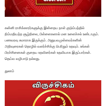
கன்னி ராசிக்காரர்களுக்கு இன்றைய நாள் குடும்பத்தில்
நிம்மதியற்ற சூழ்நிலை, பிள்ளைகளால் மன உளைச்சல் உண்டாகும்.
பணவரவு சுமாராக இருக்கும். அனுபவமுள்ளவர்களின்
அறிவுரைகள் தொழில் வளர்ச்சிக்கு பெரிதும் உதவும். உங்கள்
பிரச்சினைகள் குறைய உறவினர்கள் உதவியாக இருப்பார்கள்.
தெய்வ வழிபாடு நல்லது.
துலாம்