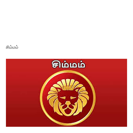
சிம்மம்