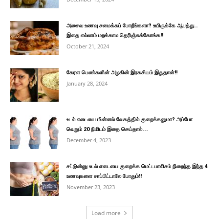
அசைவ உணவு சமைக்கப் போறீங்களா? உயிருக்கே ஆபத்து..
இதை எல்லாம் மறக்காம தெரிஞ்சுக்கோங்க!!
October 21, 2024
கேரள பெண்களின் அழகின் இரகசியம் இதுதான்!!
January 28, 2024
உடல் எடையை மின்னல் வேகத்தில் குறைக்கனுமா? அப்போ
வெறும் 20 நிமிடம் இதை செய்தால்...
December 4, 2023
சட்டுன்னு உடல் எடையை குறைக்க மெட்டபாலிசம் நிறைந்த இந்த 4
உணவுகளை சாப்பிட்டாலே போதும்!!
November 23, 2023
Load more