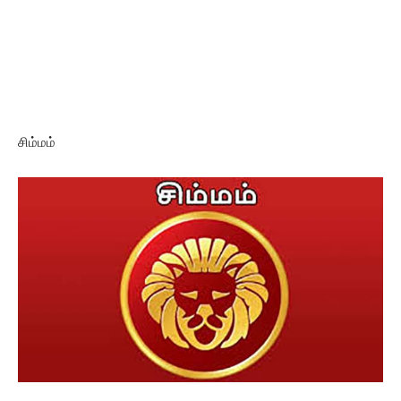
சிம்மம்