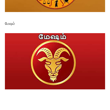
மேஷம்