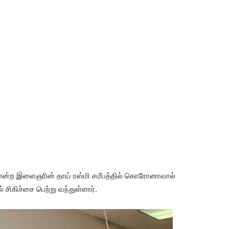
டி என்ற இளைஞரின் தாய் ரஸ்மி சமீபத்தில் கொரோனாவால்
 சிகிச்சை பெற்று வந்துள்ளார்.