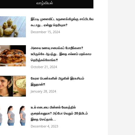
வாழ்வியல்
இப்படி முளைவிட்ட உருளைக்கிழங்கு சாப்பிடவே
கூடாது… ஏன்னு தெரியுமா?
December 15, 2024
அசைவ உணவு சமைக்கப் போறீங்களா?
உயிருக்கே ஆபத்து.. இதை எல்லாம் மறக்காம
தெரிஞ்சுக்கோங்க!!
October 21, 2024
கேரள பெண்களின் அழகின் இரகசியம்
இதுதான்!!
January 28, 2024
உடல் எடையை மின்னல் வேகத்தில்
குறைக்கனுமா? அப்போ வெறும் 20 நிமிடம்
இதை செய்தால்...
December 4, 2023