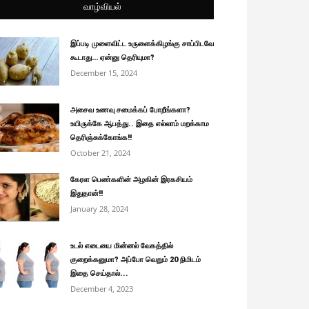
வாழ்வியல்
இப்படி முளைவிட்ட உருளைக்கிழங்கு சாப்பிடவே
கூடாது… ஏன்னு தெரியுமா?
December 15, 2024
அசைவ உணவு சமைக்கப் போறீங்களா?
உயிருக்கே ஆபத்து.. இதை எல்லாம் மறக்காம
தெரிஞ்சுக்கோங்க!!
October 21, 2024
கேரள பெண்களின் அழகின் இரகசியம்
இதுதான்!!
January 28, 2024
உடல் எடையை மின்னல் வேகத்தில்
குறைக்கனுமா? அப்போ வெறும் 20 நிமிடம்
இதை செய்தால்...
December 4, 2023