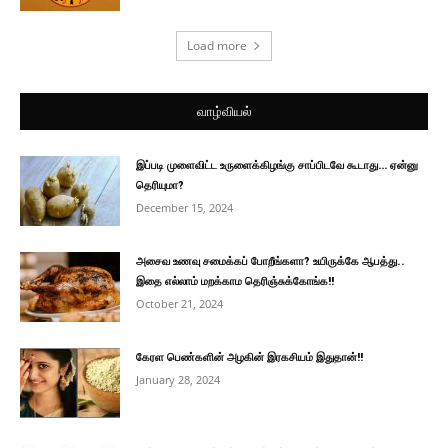
Load more
வாழ்வியல்
இப்படி முளைவிட்ட உருளைக்கிழங்கு சாப்பிடவே கூடாது… ஏன்னு
தெரியுமா?
December 15, 2024
அசைவ உணவு சமைக்கப் போறீங்களா? உயிருக்கே ஆபத்து..
இதை எல்லாம் மறக்காம தெரிஞ்சுக்கோங்க!!
October 21, 2024
கேரள பெண்களின் அழகின் இரகசியம் இதுதான்!!
January 28, 2024