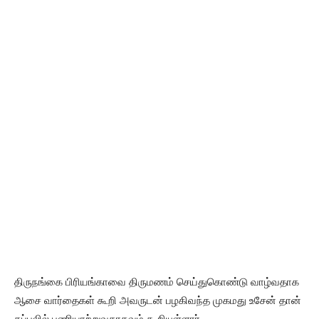
திருநங்கை பிரியங்காவை திருமணம் செய்துகொண்டு வாழ்வதாக
ஆசை வார்தைகள் கூறி அவருடன் பழகிவந்த முகமது உசேன் தான்
கப்பலில் பணியாற்றுவதாகவும் கூறியுள்ளார்.