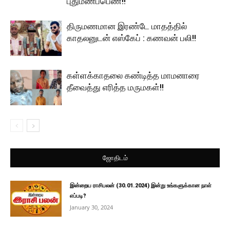
புதுமணப்பெண்!!
திருமணமான இரண்டே மாதத்தில்
காதலனுடன் எஸ்கேப் : கணவன் பலி!!
கள்ளக்காதலை கண்டித்த மாமனாரை
தீவைத்து எரித்த மருமகள்!!
ஜோதிடம்
இன்றைய ராசிபலன் (30.01.2024) இன்று உங்களுக்கான நாள்
எப்படி?
January 30, 2024