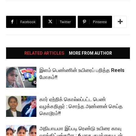
Facebook
Twitter
Pinterest
RELATED ARTICLES
MORE FROM AUTHOR
இளம் பெண்ணின் உயிரைப் பறித்த Reels
மோகம்!!
கார் ஏற்றிக் கொல்லப்பட்ட பெண்
வழக்கறிஞர் : சொந்த அண்ணன் செய்த
கொடூரம்!!
அநியாயமா இப்படி ரெண்டு உயிரை காவு
வாங்கிட்டீங்களே : 6 மாத குழந்தையுடன்