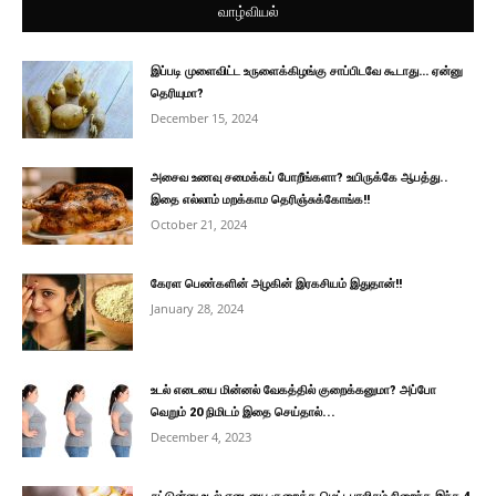
வாழ்வியல்
இப்படி முளைவிட்ட உருளைக்கிழங்கு சாப்பிடவே கூடாது… ஏன்னு
தெரியுமா?
December 15, 2024
அசைவ உணவு சமைக்கப் போறீங்களா? உயிருக்கே ஆபத்து..
இதை எல்லாம் மறக்காம தெரிஞ்சுக்கோங்க!!
October 21, 2024
கேரள பெண்களின் அழகின் இரகசியம் இதுதான்!!
January 28, 2024
உடல் எடையை மின்னல் வேகத்தில் குறைக்கனுமா? அப்போ
வெறும் 20 நிமிடம் இதை செய்தால்...
December 4, 2023