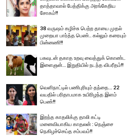
தாத்தாவால் பேத்திக்கு அரங்கேறிய
சோகம்!!
38 வருஷம் கழிச்சு பெற்ற தாயை முதல்
முறையா பார்த்த பெண்.. கல்லும் கரையும்
பின்னணி!!
பசுவுடன் தகாத உறவு வைத்துக் கொண்ட
இளைஞன்… இறுதியில் நடந்த விபரீதம்!!
வெளிநாட்டில் பணிபுரியும் தந்தை… 22
வயதில் பரிதாபமாக உயிரிழந்த இளம்
பெண்!!
இறந்த காதலிக்கு தாலி கட்டி
மனைவியாகிய காதலன் : நெஞ்சை
நெகிழச்செய்த சம்பவம்!!