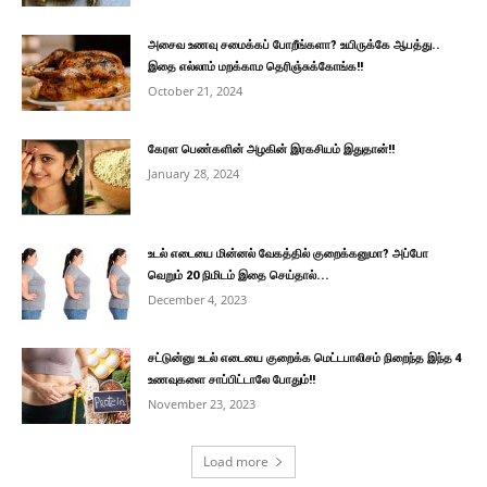
அசைவ உணவு சமைக்கப் போறீங்களா? உயிருக்கே ஆபத்து..
இதை எல்லாம் மறக்காம தெரிஞ்சுக்கோங்க!!
October 21, 2024
கேரள பெண்களின் அழகின் இரகசியம் இதுதான்!!
January 28, 2024
உடல் எடையை மின்னல் வேகத்தில் குறைக்கனுமா? அப்போ
வெறும் 20 நிமிடம் இதை செய்தால்...
December 4, 2023
சட்டுன்னு உடல் எடையை குறைக்க மெட்டபாலிசம் நிறைந்த இந்த 4
உணவுகளை சாப்பிட்டாலே போதும்!!
November 23, 2023
Load more