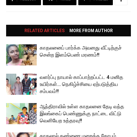
RELATED ARTICLES
MORE FROM AUTHOR
காதலனைப் பார்க்க அவனது வீட்டிற்குச்
சென்ற இளம்பெண் மரணம்!!
வளர்ப்பு நாயால் காப்பாற்றப்பட்ட 4 மனித
உயிர்கள்… நெகிழ்ச்சியை ஏற்படுத்திய
சம்பவம்!!
ஆந்திராவில் உள்ள காதலனை தேடி வந்த
இலங்கைப் பெண்ணுக்கு நாட்டை விட்டு
வெளியேற உத்தரவு!!
காதலால் கண்ணை மறைத்த கோபம்…