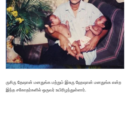
ருசிரு தேஷான் மனதுங்க மற்றும் இசுரு ஹேஷான் மனதுங்க என்ற
இந்த சகோதர்களில் ஒருவர் உயிரிழந்துள்ளார்.