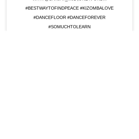
#BESTWAYTOFINDPEACE #KIZOMBALOVE
#DANCEFLOOR #DANCEFOREVER
#SOMUCHTOLEARN
A PO
இ
த
ற்
கு
கா
ர