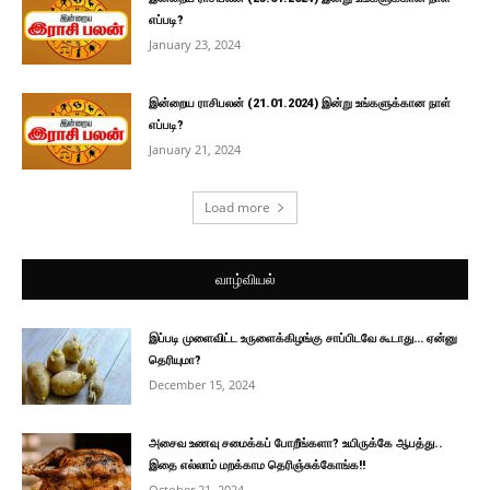
எப்படி?
January 23, 2024
இன்றைய ராசிபலன் (21.01.2024) இன்று உங்களுக்கான நாள்
எப்படி?
January 21, 2024
Load more
வாழ்வியல்
இப்படி முளைவிட்ட உருளைக்கிழங்கு சாப்பிடவே கூடாது… ஏன்னு
தெரியுமா?
December 15, 2024
அசைவ உணவு சமைக்கப் போறீங்களா? உயிருக்கே ஆபத்து..
இதை எல்லாம் மறக்காம தெரிஞ்சுக்கோங்க!!
October 21, 2024