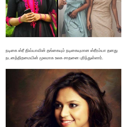
நடிகை ஸ்ரீ திவ்யாவின் தங்கையும் நடிகையுமான ஸ்ரீரம்யா தனது
நடனத்திறமையின் மூலமாக உலக சாதனை புரிந்துள்ளார்.