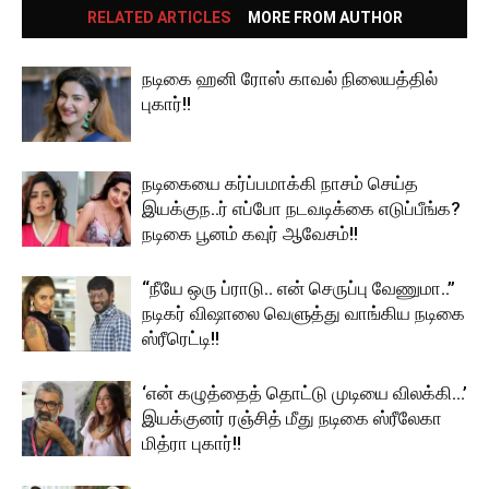
RELATED ARTICLES
MORE FROM AUTHOR
நடிகை ஹனி ரோஸ் காவல் நிலையத்தில்
புகார்!!
நடிகையை கர்ப்பமாக்கி நாசம் செய்த
இயக்குந..ர் எப்போ நடவடிக்கை எடுப்பீங்க?
நடிகை பூனம் கவுர் ஆவேசம்!!
“நீயே ஒரு ப்ராடு.. என் செருப்பு வேணுமா..”
நடிகர் விஷாலை வெளுத்து வாங்கிய நடிகை
ஸ்ரீரெட்டி!!
‘என் கழுத்தைத் தொட்டு முடியை விலக்கி…’
இயக்குனர் ரஞ்சித் மீது நடிகை ஸ்ரீலேகா
மித்ரா புகார்!!