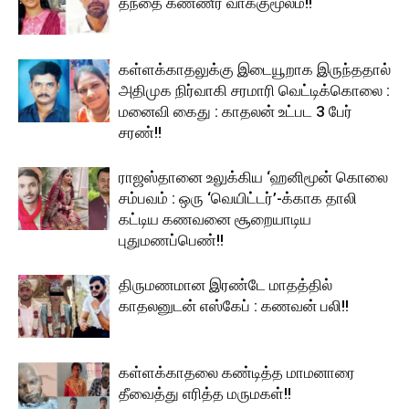
தந்தை கண்ணீர் வாக்குமூலம்!!
கள்ளக்காதலுக்கு இடையூறாக இருந்ததால்
அதிமுக நிர்வாகி சரமாரி வெட்டிக்கொலை :
மனைவி கைது : காதலன் உட்பட 3 பேர்
சரண்!!
ராஜஸ்தானை உலுக்கிய ‘ஹனிமூன் கொலை
சம்பவம் : ஒரு ‘வெயிட்டர்’-க்காக தாலி
கட்டிய கணவனை சூறையாடிய
புதுமணப்பெண்!!
திருமணமான இரண்டே மாதத்தில்
காதலனுடன் எஸ்கேப் : கணவன் பலி!!
கள்ளக்காதலை கண்டித்த மாமனாரை
தீவைத்து எரித்த மருமகள்!!