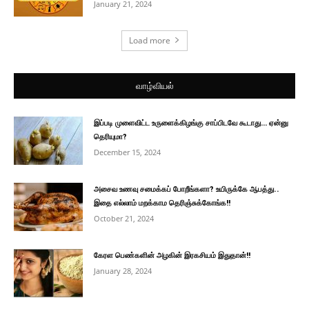
January 21, 2024
Load more
வாழ்வியல்
இப்படி முளைவிட்ட உருளைக்கிழங்கு சாப்பிடவே கூடாது… ஏன்னு
தெரியுமா?
December 15, 2024
அசைவ உணவு சமைக்கப் போறீங்களா? உயிருக்கே ஆபத்து..
இதை எல்லாம் மறக்காம தெரிஞ்சுக்கோங்க!!
October 21, 2024
கேரள பெண்களின் அழகின் இரகசியம் இதுதான்!!
January 28, 2024