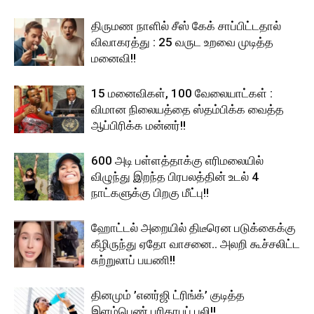
திருமண நாளில் சீஸ் கேக் சாப்பிட்டதால்
விவாகரத்து : 25 வருட உறவை முடித்த
மனைவி!!
15 மனைவிகள், 100 வேலையாட்கள் :
விமான நிலையத்தை ஸ்தம்பிக்க வைத்த
ஆப்பிரிக்க மன்னர்!!
600 அடி பள்ளத்தாக்கு எரிமலையில்
விழுந்து இறந்த பிரபலத்தின் உடல் 4
நாட்களுக்கு பிறகு மீட்பு!!
ஹோட்டல் அறையில் திடீரென படுக்கைக்கு
கீழிருந்து ஏதோ வாசனை.. அலறி கூச்சலிட்ட
சுற்றுலாப் பயணி!!
தினமும் ’எனர்ஜி ட்ரிங்க்’ குடித்த
இளம்பெண் பரிதாபப் பலி!!