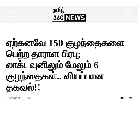
ஏற்கனவே 150 குழந்தைகளை
பெற்ற தாராள பிரபு;
லாக்டவுனிலும் மேலும் 6
குழந்தைகள்.. வியப்பான
தகவல்!!
October 1, 2020
528