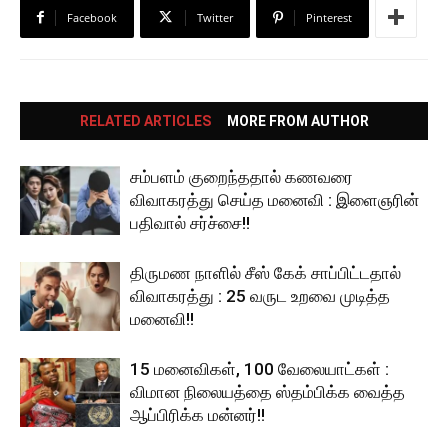
Facebook
Twitter
Pinterest
RELATED ARTICLES
MORE FROM AUTHOR
சம்பளம் குறைந்ததால் கணவரை
விவாகரத்து செய்த மனைவி : இளைஞரின்
பதிவால் சர்ச்சை!!
திருமண நாளில் சீஸ் கேக் சாப்பிட்டதால்
விவாகரத்து : 25 வருட உறவை முடித்த
மனைவி!!
15 மனைவிகள், 100 வேலையாட்கள் :
விமான நிலையத்தை ஸ்தம்பிக்க வைத்த
ஆப்பிரிக்க மன்னர்!!