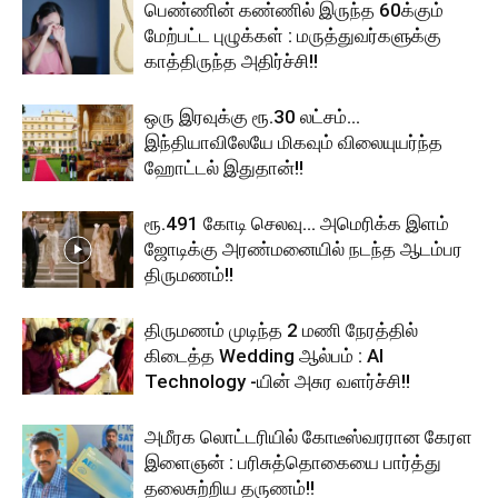
பெண்ணின் கண்ணில் இருந்த 60க்கும்
மேற்பட்ட புழுக்கள் : மருத்துவர்களுக்கு
காத்திருந்த அதிர்ச்சி!!
ஒரு இரவுக்கு ரூ.30 லட்சம்…
இந்தியாவிலேயே மிகவும் விலையுயர்ந்த
ஹோட்டல் இதுதான்!!
ரூ.491 கோடி செலவு… அமெரிக்க இளம்
ஜோடிக்கு அரண்மனையில் நடந்த ஆடம்பர
திருமணம்!!
திருமணம் முடிந்த 2 மணி நேரத்தில்
கிடைத்த Wedding ஆல்பம் : AI
Technology -யின் அசுர வளர்ச்சி!!
அமீரக லொட்டரியில் கோடீஸ்வரரான கேரள
இளைஞன் : பரிசுத்தொகையை பார்த்து
தலைசுற்றிய தருணம்!!