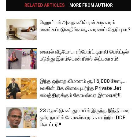
RELATED ARTICLES
MORE FROM AUTHOR
ஹொட்டல் அறைகளில் ஏன் கடிகாரம்
வைக்கப்படுவதில்லை,, காரணம் தெரியுமா?
வைரல் வீடியோ… ஏர்போர்ட் டிராலி பெல்ட்டில்
படுத்து இளம்பெண் ரீல்ஸ் அட்டகாசம்!!
இந்த ஒற்றை விமானம் ரூ.16,000 கோடி…
உலகின் மிக விலையுயர்ந்த Private Jet
வைத்திருக்கும் கோடீஸ்வர இளவரசர்!!
23 ஆண்டுகள் துபாயில் இருந்த இந்தியரை
ஒரே நாளில் கோடீஸ்வரராக மாற்றிய DDF
லொட்டரி!!