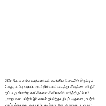
அதே போல பாம்பு கடித்தவர்கள் மயங்கிய நிலையில் இருக்கும்
போது, பாம்பு கடிபட்ட இடத்தில் வாய் வைத்து விஷத்தை உறிஞ்சி
துப்புவது போன்ற காட்சிகளை சினிமாவில் பார்த்திருப்போம்.
முறையான பயிற்சி இல்லாமல் தப்பித்தவறியும் அதனை முயற்சி
செய்யக்கூடாது. ஒரு பாம்பு கடித்த உடனே, அதனுடைய விஷம்