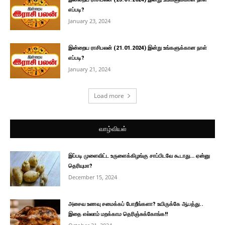
எப்படி?
January 23, 2024
இன்றைய ராசிபலன் (21.01.2024) இன்று உங்களுக்கான நாள்
எப்படி?
January 21, 2024
Load more
வாழ்வியல்
இப்படி முளைவிட்ட உருளைக்கிழங்கு சாப்பிடவே கூடாது… ஏன்னு
தெரியுமா?
December 15, 2024
அசைவ உணவு சமைக்கப் போறீங்களா? உயிருக்கே ஆபத்து..
இதை எல்லாம் மறக்காம தெரிஞ்சுக்கோங்க!!