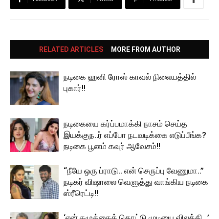
RELATED ARTICLES
MORE FROM AUTHOR
நடிகை ஹனி ரோஸ் காவல் நிலையத்தில்
புகார்!!
நடிகையை கர்ப்பமாக்கி நாசம் செய்த
இயக்குந..ர் எப்போ நடவடிக்கை எடுப்பீங்க?
நடிகை பூனம் கவுர் ஆவேசம்!!
“நீயே ஒரு ப்ராடு.. என் செருப்பு வேணுமா..”
நடிகர் விஷாலை வெளுத்து வாங்கிய நடிகை
ஸ்ரீரெட்டி!!
‘என் கழுத்தைத் தொட்டு முடியை விலக்கி…’