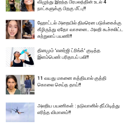
விழுந்து இறந்த பிரபலத்தின் உடல் 4
நாட்களுக்கு பிறகு மீட்பு!!
ஹோட்டல் அறையில் திடீரென படுக்கைக்கு
கீழிருந்து ஏதோ வாசனை.. அலறி கூச்சலிட்ட
சுற்றுலாப் பயணி!!
தினமும் ’எனர்ஜி ட்ரிங்க்’ குடித்த
இளம்பெண் பரிதாபப் பலி!!
11 வயது மகனை கத்தியால் குத்தி
கொலை செய்த தாய்!!
அலறிய பயணிகள் : நடுவானில் தீப்பிடித்து
எரிந்த விமானம்!!