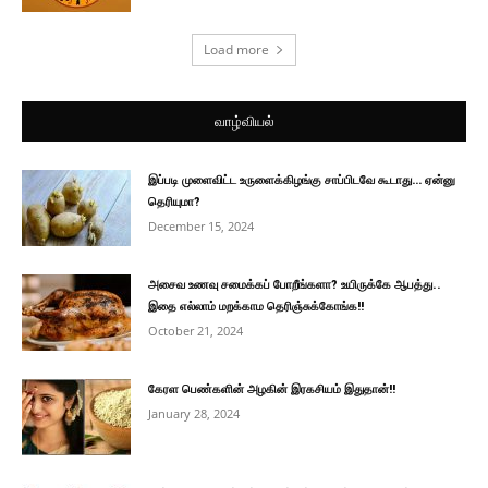
Load more
வாழ்வியல்
இப்படி முளைவிட்ட உருளைக்கிழங்கு சாப்பிடவே கூடாது… ஏன்னு
தெரியுமா?
December 15, 2024
அசைவ உணவு சமைக்கப் போறீங்களா? உயிருக்கே ஆபத்து..
இதை எல்லாம் மறக்காம தெரிஞ்சுக்கோங்க!!
October 21, 2024
கேரள பெண்களின் அழகின் இரகசியம் இதுதான்!!
January 28, 2024