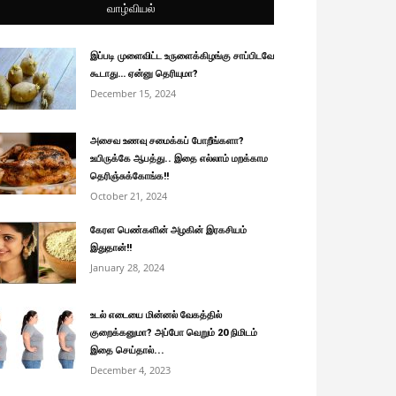
வாழ்வியல்
இப்படி முளைவிட்ட உருளைக்கிழங்கு சாப்பிடவே
கூடாது… ஏன்னு தெரியுமா?
December 15, 2024
அசைவ உணவு சமைக்கப் போறீங்களா?
உயிருக்கே ஆபத்து.. இதை எல்லாம் மறக்காம
தெரிஞ்சுக்கோங்க!!
October 21, 2024
கேரள பெண்களின் அழகின் இரகசியம்
இதுதான்!!
January 28, 2024
உடல் எடையை மின்னல் வேகத்தில்
குறைக்கனுமா? அப்போ வெறும் 20 நிமிடம்
இதை செய்தால்...
December 4, 2023