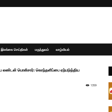
இலங்கை செய்திகள்
மருத்துவம்
வாழ்வியல்
ிய லண்டன் பொலிசார்: கொந்தளிப்பை ஏற்படுத்திய
1359