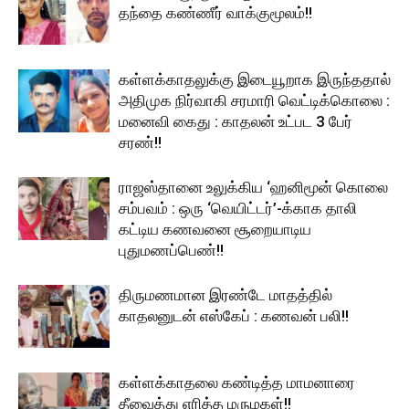
தந்தை கண்ணீர் வாக்குமூலம்!!
கள்ளக்காதலுக்கு இடையூறாக இருந்ததால்
அதிமுக நிர்வாகி சரமாரி வெட்டிக்கொலை :
மனைவி கைது : காதலன் உட்பட 3 பேர்
சரண்!!
ராஜஸ்தானை உலுக்கிய ‘ஹனிமூன் கொலை
சம்பவம் : ஒரு ‘வெயிட்டர்’-க்காக தாலி
கட்டிய கணவனை சூறையாடிய
புதுமணப்பெண்!!
திருமணமான இரண்டே மாதத்தில்
காதலனுடன் எஸ்கேப் : கணவன் பலி!!
கள்ளக்காதலை கண்டித்த மாமனாரை
தீவைத்து எரித்த மருமகள்!!