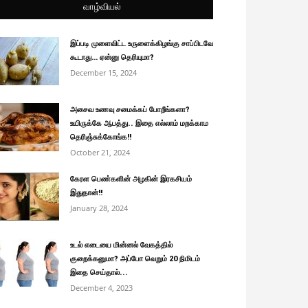
வாழ்வியல்
இப்படி முளைவிட்ட உருளைக்கிழங்கு சாப்பிடவே
கூடாது… ஏன்னு தெரியுமா?
December 15, 2024
அசைவ உணவு சமைக்கப் போறீங்களா?
உயிருக்கே ஆபத்து.. இதை எல்லாம் மறக்காம
தெரிஞ்சுக்கோங்க!!
October 21, 2024
கேரள பெண்களின் அழகின் இரகசியம்
இதுதான்!!
January 28, 2024
உடல் எடையை மின்னல் வேகத்தில்
குறைக்கனுமா? அப்போ வெறும் 20 நிமிடம்
இதை செய்தால்...
December 4, 2023