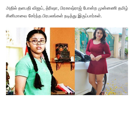
அதில் தளபதி விஜய், த்ரிஷா, பிரகாஷ்ராஜ் போன்ற முன்னணி தமிழ்
சினிமாவை சேர்ந்த பிரபலங்கள் நடித்து இருப்பார்கள்.