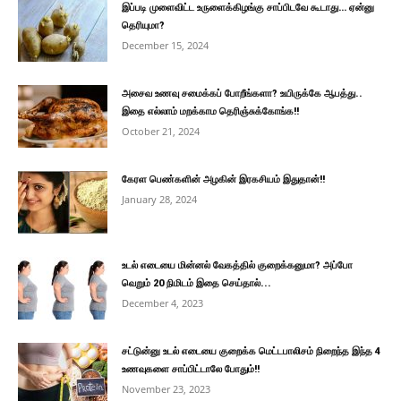
இப்படி முளைவிட்ட உருளைக்கிழங்கு சாப்பிடவே கூடாது… ஏன்னு
தெரியுமா?
December 15, 2024
அசைவ உணவு சமைக்கப் போறீங்களா? உயிருக்கே ஆபத்து..
இதை எல்லாம் மறக்காம தெரிஞ்சுக்கோங்க!!
October 21, 2024
கேரள பெண்களின் அழகின் இரகசியம் இதுதான்!!
January 28, 2024
உடல் எடையை மின்னல் வேகத்தில் குறைக்கனுமா? அப்போ
வெறும் 20 நிமிடம் இதை செய்தால்...
December 4, 2023
சட்டுன்னு உடல் எடையை குறைக்க மெட்டபாலிசம் நிறைந்த இந்த 4
உணவுகளை சாப்பிட்டாலே போதும்!!
November 23, 2023