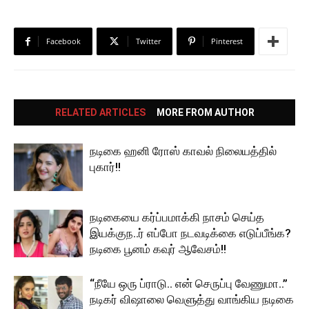
Facebook
Twitter
Pinterest
RELATED ARTICLES
MORE FROM AUTHOR
நடிகை ஹனி ரோஸ் காவல் நிலையத்தில்
புகார்!!
நடிகையை கர்ப்பமாக்கி நாசம் செய்த
இயக்குந..ர் எப்போ நடவடிக்கை எடுப்பீங்க?
நடிகை பூனம் கவுர் ஆவேசம்!!
“நீயே ஒரு ப்ராடு.. என் செருப்பு வேணுமா..”
நடிகர் விஷாலை வெளுத்து வாங்கிய நடிகை