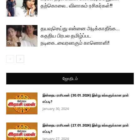
தற்கொலை.. விளாசும் ரசிகர்கள்!!
தயவுசெய்து என்னை அடிக்காதீங்க…
கதறிய பிரபல தமிழ்ப்பட
நடிகை..வைரலாகும் காணொளி!
ஜோதிடம்
இன்றைய ராசிபலன் (30.01.2024) இன்று உங்களுக்கான நாள்
எப்படி?
January 30, 2024
இன்றைய ராசிபலன் (27.01.2024) இன்று உங்களுக்கான நாள்
எப்படி?
January 27, 2024