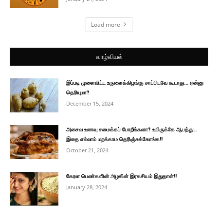
Load more
வாழ்வியல்
இப்படி முளைவிட்ட உருளைக்கிழங்கு சாப்பிடவே கூடாது… ஏன்னு
தெரியுமா?
December 15, 2024
அசைவ உணவு சமைக்கப் போறீங்களா? உயிருக்கே ஆபத்து..
இதை எல்லாம் மறக்காம தெரிஞ்சுக்கோங்க!!
October 21, 2024
கேரள பெண்களின் அழகின் இரகசியம் இதுதான்!!
January 28, 2024