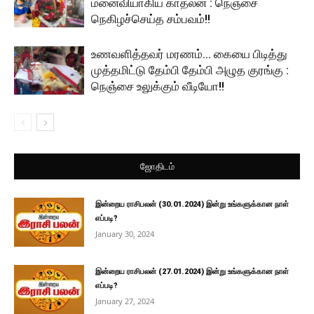
மனைவியாகிய காதலன் : நெஞ்சை
நெகிழச்செய்த சம்பவம்!!
உணவளித்தவர் மரணம்… கையை பிடித்து
முத்தமிட்டு தேம்பி தேம்பி அழுத குரங்கு :
நெஞ்சை உலுக்கும் வீடியோ!!
ஜோதிடம்
இன்றைய ராசிபலன் (30.01.2024) இன்று உங்களுக்கான நாள்
எப்படி?
January 30, 2024
இன்றைய ராசிபலன் (27.01.2024) இன்று உங்களுக்கான நாள்
எப்படி?
January 27, 2024