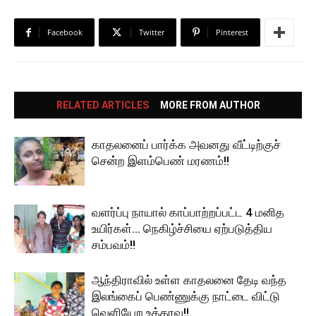
Facebook
Twitter
Pinterest
RELATED ARTICLES
MORE FROM AUTHOR
காதலனைப் பார்க்க அவனது வீட்டிற்குச்
சென்ற இளம்பெண் மரணம்!!
வளர்ப்பு நாயால் காப்பாற்றப்பட்ட 4 மனித
உயிர்கள்… நெகிழ்ச்சியை ஏற்படுத்திய
சம்பவம்!!
ஆந்திராவில் உள்ள காதலனை தேடி வந்த
இலங்கைப் பெண்ணுக்கு நாட்டை விட்டு
வெளியேற உத்தரவு!!