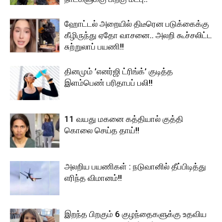
ஹோட்டல் அறையில் திடீரென படுக்கைக்கு
கீழிருந்து ஏதோ வாசனை.. அலறி கூச்சலிட்ட
சுற்றுலாப் பயணி!!
தினமும் ’எனர்ஜி ட்ரிங்க்’ குடித்த
இளம்பெண் பரிதாபப் பலி!!
11 வயது மகனை கத்தியால் குத்தி
கொலை செய்த தாய்!!
அலறிய பயணிகள் : நடுவானில் தீப்பிடித்து
எரிந்த விமானம்!!
இறந்த பிறகும் 6 குழந்தைகளுக்கு உதவிய