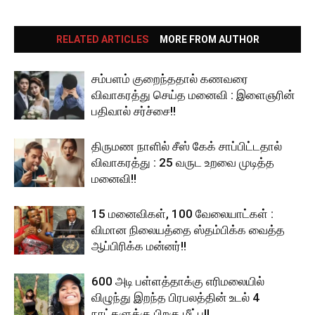
RELATED ARTICLES
MORE FROM AUTHOR
சம்பளம் குறைந்ததால் கணவரை
விவாகரத்து செய்த மனைவி : இளைஞரின்
பதிவால் சர்ச்சை!!
திருமண நாளில் சீஸ் கேக் சாப்பிட்டதால்
விவாகரத்து : 25 வருட உறவை முடித்த
மனைவி!!
15 மனைவிகள், 100 வேலையாட்கள் :
விமான நிலையத்தை ஸ்தம்பிக்க வைத்த
ஆப்பிரிக்க மன்னர்!!
600 அடி பள்ளத்தாக்கு எரிமலையில்
விழுந்து இறந்த பிரபலத்தின் உடல் 4
நாட்களுக்கு பிறகு மீட்பு!!