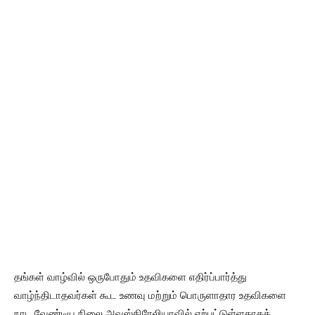
தங்கள் வாழ்வில் ஒருபோதும் உதவிகளை எதிர்ப்பார்த்து
வாழ்ந்திடாதவர்கள் கூட உணவு மற்றும் பொருளாதார உதவிகளை
நாட வேண்டிய நிலை அவுஸ்திரேலியாவில் ஏற்பட்டுள்ளதாகக்