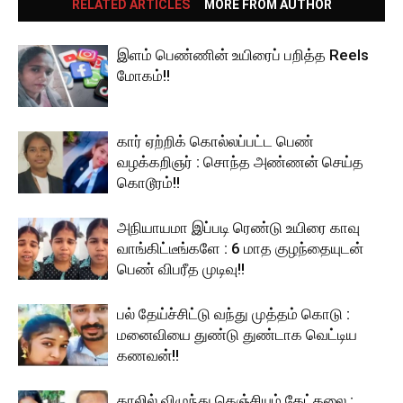
RELATED ARTICLES
MORE FROM AUTHOR
இளம் பெண்ணின் உயிரைப் பறித்த Reels
மோகம்!!
கார் ஏற்றிக் கொல்லப்பட்ட பெண்
வழக்கறிஞர் : சொந்த அண்ணன் செய்த
கொடூரம்!!
அநியாயமா இப்படி ரெண்டு உயிரை காவு
வாங்கிட்டீங்களே : 6 மாத குழந்தையுடன்
பெண் விபரீத முடிவு!!
பல் தேய்ச்சிட்டு வந்து முத்தம் கொடு :
மனைவியை துண்டு துண்டாக வெட்டிய
கணவன்!!
காலில் விழுந்து கெஞ்சியும் கேட்கலை :