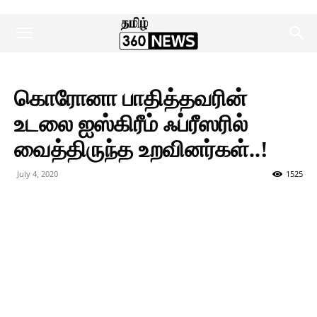
கொரோனா பாதித்தவரின்
உடலை ஐஸ்கிரீம் ஃப்ரீஸரில்
வைத்திருந்த உறவினர்கள்..!
July 4, 2020
1525