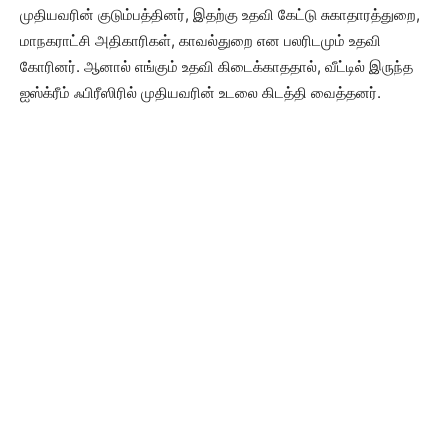
முதியவரின் குடும்பத்தினர், இதற்கு உதவி கேட்டு சுகாதாரத்துறை,
மாநகராட்சி அதிகாரிகள், காவல்துறை என பலரிடமும் உதவி
கோரினர். ஆனால் எங்கும் உதவி கிடைக்காததால், வீட்டில் இருந்த
ஐஸ்க்ரீம் ஃபிரீஸிரில் முதியவரின் உடலை கிடத்தி வைத்தனர்.