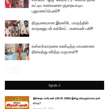
கட்டிய கணவனை சூறையாடிய
புதுமணப்பெண்!!
திருமணமான இரண்டே மாதத்தில்
காதலனுடன் எஸ்கேப் : கணவன் பலி!!
கள்ளக்காதலை கண்டித்த மாமனாரை
தீவைத்து எரித்த மருமகள்!!
ஜோதிடம்
இன்றைய ராசிபலன் (30.01.2024) இன்று உங்களுக்கான நாள்
எப்படி?
January 30, 2024