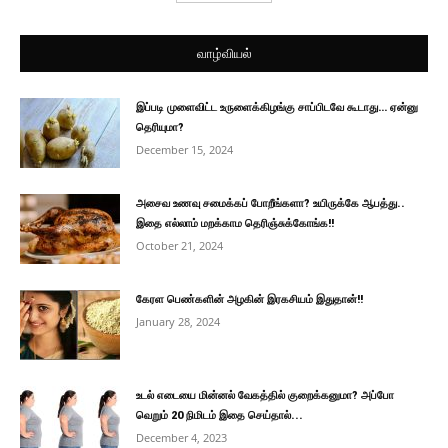
வாழ்வியல்
இப்படி முளைவிட்ட உருளைக்கிழங்கு சாப்பிடவே கூடாது… ஏன்னு
தெரியுமா?
December 15, 2024
அசைவ உணவு சமைக்கப் போறீங்களா? உயிருக்கே ஆபத்து..
இதை எல்லாம் மறக்காம தெரிஞ்சுக்கோங்க!!
October 21, 2024
கேரள பெண்களின் அழகின் இரகசியம் இதுதான்!!
January 28, 2024
உடல் எடையை மின்னல் வேகத்தில் குறைக்கனுமா? அப்போ
வெறும் 20 நிமிடம் இதை செய்தால்...
December 4, 2023