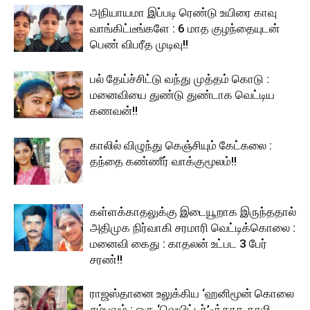
அநியாயமா இப்படி ரெண்டு உயிரை காவு
வாங்கிட்டீங்களே : 6 மாத குழந்தையுடன்
பெண் விபரீத முடிவு!!
பல் தேய்ச்சிட்டு வந்து முத்தம் கொடு :
மனைவியை துண்டு துண்டாக வெட்டிய
கணவன்!!
காலில் விழுந்து கெஞ்சியும் கேட்கலை :
தந்தை கண்ணீர் வாக்குமூலம்!!
கள்ளக்காதலுக்கு இடையூறாக இருந்ததால்
அதிமுக நிர்வாகி சரமாரி வெட்டிக்கொலை :
மனைவி கைது : காதலன் உட்பட 3 பேர்
சரண்!!
ராஜஸ்தானை உலுக்கிய ‘ஹனிமூன் கொலை
சம்பவம் : ஒரு ‘வெயிட்டர்’-க்காக தாலி