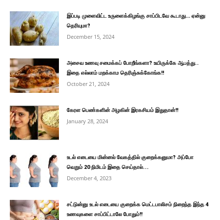
இப்படி முளைவிட்ட உருளைக்கிழங்கு சாப்பிடவே கூடாது… ஏன்னு
தெரியுமா?
December 15, 2024
அசைவ உணவு சமைக்கப் போறீங்களா? உயிருக்கே ஆபத்து..
இதை எல்லாம் மறக்காம தெரிஞ்சுக்கோங்க!!
October 21, 2024
கேரள பெண்களின் அழகின் இரகசியம் இதுதான்!!
January 28, 2024
உடல் எடையை மின்னல் வேகத்தில் குறைக்கனுமா? அப்போ
வெறும் 20 நிமிடம் இதை செய்தால்...
December 4, 2023
சட்டுன்னு உடல் எடையை குறைக்க மெட்டபாலிசம் நிறைந்த இந்த 4
உணவுகளை சாப்பிட்டாலே போதும்!!