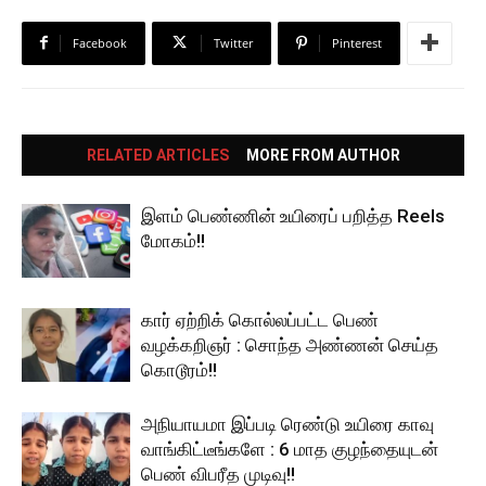
Facebook
Twitter
Pinterest
RELATED ARTICLES
MORE FROM AUTHOR
இளம் பெண்ணின் உயிரைப் பறித்த Reels
மோகம்!!
கார் ஏற்றிக் கொல்லப்பட்ட பெண்
வழக்கறிஞர் : சொந்த அண்ணன் செய்த
கொடூரம்!!
அநியாயமா இப்படி ரெண்டு உயிரை காவு
வாங்கிட்டீங்களே : 6 மாத குழந்தையுடன்
பெண் விபரீத முடிவு!!