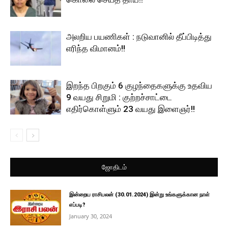
அலறிய பயணிகள் : நடுவானில் தீப்பிடித்து
எரிந்த விமானம்!!
இறந்த பிறகும் 6 குழந்தைகளுக்கு உதவிய
9 வயது சிறுமி : குற்றச்சாட்டை
எதிர்கொள்ளும் 23 வயது இளைஞர்!!
ஜோதிடம்
இன்றைய ராசிபலன் (30.01.2024) இன்று உங்களுக்கான நாள்
எப்படி?
January 30, 2024