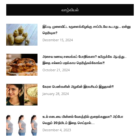
வாழ்வியல்
இப்படி முளைவிட்ட உருளைக்கிழங்கு சாப்பிடவே கூடாது… ஏன்னு
தெரியுமா?
December 15, 2024
அசைவ உணவு சமைக்கப் போறீங்களா? உயிருக்கே ஆபத்து..
இதை எல்லாம் மறக்காம தெரிஞ்சுக்கோங்க!!
October 21, 2024
கேரள பெண்களின் அழகின் இரகசியம் இதுதான்!!
January 28, 2024
உடல் எடையை மின்னல் வேகத்தில் குறைக்கனுமா? அப்போ
வெறும் 20 நிமிடம் இதை செய்தால்...
December 4, 2023