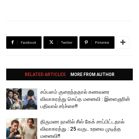
Facebook
Twitter
Pinterest
RELATED ARTICLES
MORE FROM AUTHOR
சம்பளம் குறைந்ததால் கணவரை
விவாகரத்து செய்த மனைவி : இளைஞரின்
பதிவால் சர்ச்சை!!
திருமண நாளில் சீஸ் கேக் சாப்பிட்டதால்
விவாகரத்து : 25 வருட உறவை முடித்த
மனைவி!!