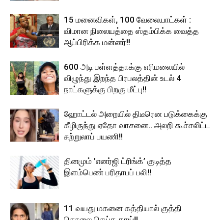
15 மனைவிகள், 100 வேலையாட்கள் :
விமான நிலையத்தை ஸ்தம்பிக்க வைத்த
ஆப்பிரிக்க மன்னர்!!
600 அடி பள்ளத்தாக்கு எரிமலையில்
விழுந்து இறந்த பிரபலத்தின் உடல் 4
நாட்களுக்கு பிறகு மீட்பு!!
ஹோட்டல் அறையில் திடீரென படுக்கைக்கு
கீழிருந்து ஏதோ வாசனை.. அலறி கூச்சலிட்ட
சுற்றுலாப் பயணி!!
தினமும் ’எனர்ஜி ட்ரிங்க்’ குடித்த
இளம்பெண் பரிதாபப் பலி!!
11 வயது மகனை கத்தியால் குத்தி
கொலை செய்த தாய்!!