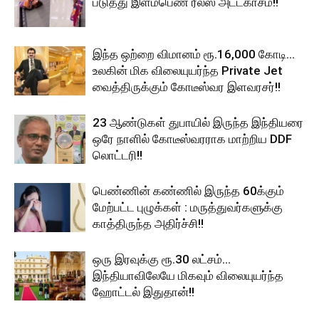
படுத்து இளம்பெண் ரீல்ஸ் அட்டகாசம்!!
இந்த ஒற்றை விமானம் ரூ.16,000 கோடி…
உலகின் மிக விலையுயர்ந்த Private Jet
வைத்திருக்கும் கோடீஸ்வர இளவரசர்!!
23 ஆண்டுகள் துபாயில் இருந்த இந்தியரை
ஒரே நாளில் கோடீஸ்வரராக மாற்றிய DDF
லொட்டரி!!
பெண்ணின் கண்ணில் இருந்த 60க்கும்
மேற்பட்ட புழுக்கள் : மருத்துவர்களுக்கு
காத்திருந்த அதிர்ச்சி!!
ஒரு இரவுக்கு ரூ.30 லட்சம்…
இந்தியாவிலேயே மிகவும் விலையுயர்ந்த
ஹோட்டல் இதுதான்!!