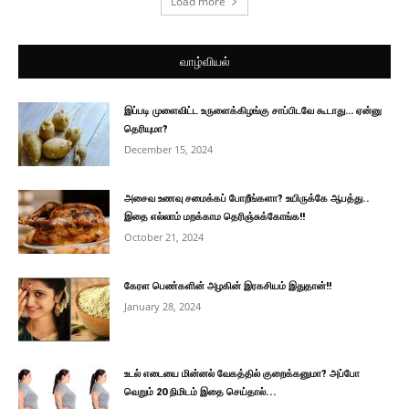
Load more
வாழ்வியல்
இப்படி முளைவிட்ட உருளைக்கிழங்கு சாப்பிடவே கூடாது… ஏன்னு
தெரியுமா?
December 15, 2024
அசைவ உணவு சமைக்கப் போறீங்களா? உயிருக்கே ஆபத்து..
இதை எல்லாம் மறக்காம தெரிஞ்சுக்கோங்க!!
October 21, 2024
கேரள பெண்களின் அழகின் இரகசியம் இதுதான்!!
January 28, 2024
உடல் எடையை மின்னல் வேகத்தில் குறைக்கனுமா? அப்போ
வெறும் 20 நிமிடம் இதை செய்தால்...