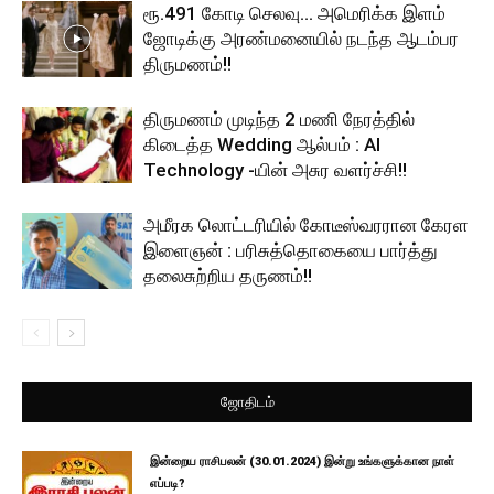
ரூ.491 கோடி செலவு… அமெரிக்க இளம்
ஜோடிக்கு அரண்மனையில் நடந்த ஆடம்பர
திருமணம்!!
திருமணம் முடிந்த 2 மணி நேரத்தில்
கிடைத்த Wedding ஆல்பம் : AI
Technology -யின் அசுர வளர்ச்சி!!
அமீரக லொட்டரியில் கோடீஸ்வரரான கேரள
இளைஞன் : பரிசுத்தொகையை பார்த்து
தலைசுற்றிய தருணம்!!
ஜோதிடம்
இன்றைய ராசிபலன் (30.01.2024) இன்று உங்களுக்கான நாள்
எப்படி?