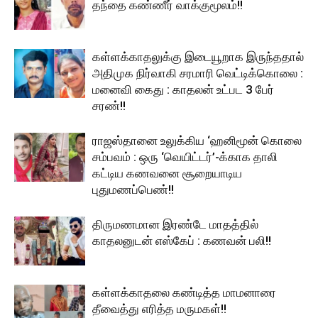
தந்தை கண்ணீர் வாக்குமூலம்!!
கள்ளக்காதலுக்கு இடையூறாக இருந்ததால்
அதிமுக நிர்வாகி சரமாரி வெட்டிக்கொலை :
மனைவி கைது : காதலன் உட்பட 3 பேர்
சரண்!!
ராஜஸ்தானை உலுக்கிய ‘ஹனிமூன் கொலை
சம்பவம் : ஒரு ‘வெயிட்டர்’-க்காக தாலி
கட்டிய கணவனை சூறையாடிய
புதுமணப்பெண்!!
திருமணமான இரண்டே மாதத்தில்
காதலனுடன் எஸ்கேப் : கணவன் பலி!!
கள்ளக்காதலை கண்டித்த மாமனாரை
தீவைத்து எரித்த மருமகள்!!