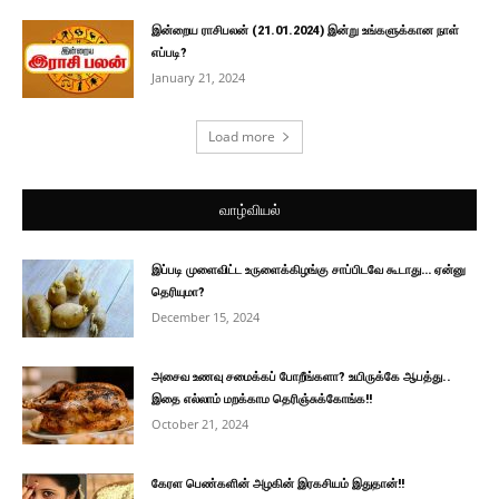
இன்றைய ராசிபலன் (21.01.2024) இன்று உங்களுக்கான நாள்
எப்படி?
January 21, 2024
Load more
வாழ்வியல்
இப்படி முளைவிட்ட உருளைக்கிழங்கு சாப்பிடவே கூடாது… ஏன்னு
தெரியுமா?
December 15, 2024
அசைவ உணவு சமைக்கப் போறீங்களா? உயிருக்கே ஆபத்து..
இதை எல்லாம் மறக்காம தெரிஞ்சுக்கோங்க!!
October 21, 2024
கேரள பெண்களின் அழகின் இரகசியம் இதுதான்!!