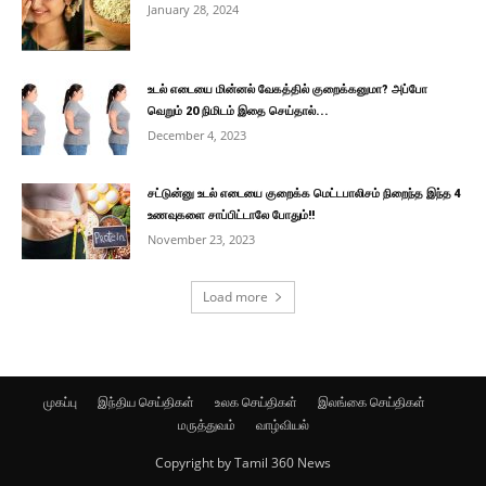
January 28, 2024
உடல் எடையை மின்னல் வேகத்தில் குறைக்கனுமா? அப்போ
வெறும் 20 நிமிடம் இதை செய்தால்...
December 4, 2023
சட்டுன்னு உடல் எடையை குறைக்க மெட்டபாலிசம் நிறைந்த இந்த 4
உணவுகளை சாப்பிட்டாலே போதும்!!
November 23, 2023
Load more
முகப்பு
இந்திய செய்திகள்
உலக செய்திகள்
இலங்கை செய்திகள்
மருத்துவம்
வாழ்வியல்
Copyright by Tamil 360 News