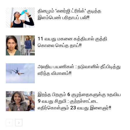
தினமும் ’எனர்ஜி ட்ரிங்க்’ குடித்த
இளம்பெண் பரிதாபப் பலி!!
11 வயது மகனை கத்தியால் குத்தி
கொலை செய்த தாய்!!
அலறிய பயணிகள் : நடுவானில் தீப்பிடித்து
எரிந்த விமானம்!!
இறந்த பிறகும் 6 குழந்தைகளுக்கு உதவிய
9 வயது சிறுமி : குற்றச்சாட்டை
எதிர்கொள்ளும் 23 வயது இளைஞர்!!