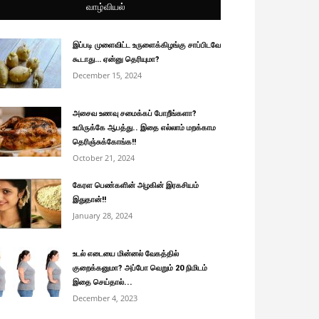
வாழ்வியல்
இப்படி முளைவிட்ட உருளைக்கிழங்கு சாப்பிடவே
கூடாது… ஏன்னு தெரியுமா?
December 15, 2024
அசைவ உணவு சமைக்கப் போறீங்களா?
உயிருக்கே ஆபத்து.. இதை எல்லாம் மறக்காம
தெரிஞ்சுக்கோங்க!!
October 21, 2024
கேரள பெண்களின் அழகின் இரகசியம்
இதுதான்!!
January 28, 2024
உடல் எடையை மின்னல் வேகத்தில்
குறைக்கனுமா? அப்போ வெறும் 20 நிமிடம்
இதை செய்தால்...
December 4, 2023