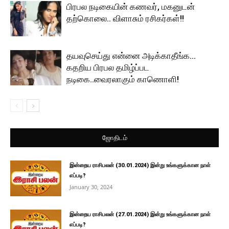
பிரபல நடிகையின் கணவர், மகனுடன்
தற்கொலை.. விளாசும் ரசிகர்கள்!!
தயவுசெய்து என்னை அடிக்காதீங்க…
கதறிய பிரபல தமிழ்ப்பட
நடிகை..வைரலாகும் காணொளி!
ஜோதிடம்
இன்றைய ராசிபலன் (30.01.2024) இன்று உங்களுக்கான நாள்
எப்படி?
January 30, 2024
இன்றைய ராசிபலன் (27.01.2024) இன்று உங்களுக்கான நாள்
எப்படி?