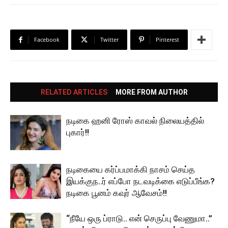
Facebook
Twitter
Pinterest
RELATED ARTICLES
MORE FROM AUTHOR
நடிகை ஹனி ரோஸ் காவல் நிலையத்தில்
புகார்!!
நடிகையை கர்ப்பமாக்கி நாசம் செய்த
இயக்குந..ர் எப்போ நடவடிக்கை எடுப்பீங்க?
நடிகை பூனம் கவுர் ஆவேசம்!!
“நீயே ஒரு ப்ராடு.. என் செருப்பு வேணுமா..”