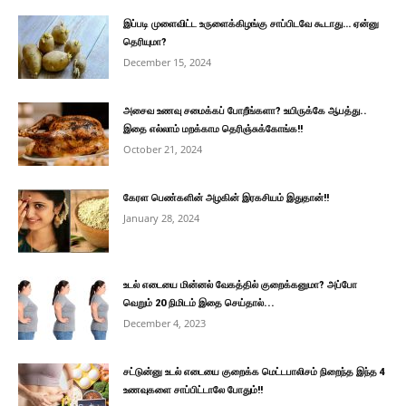
இப்படி முளைவிட்ட உருளைக்கிழங்கு சாப்பிடவே கூடாது… ஏன்னு
தெரியுமா?
December 15, 2024
அசைவ உணவு சமைக்கப் போறீங்களா? உயிருக்கே ஆபத்து..
இதை எல்லாம் மறக்காம தெரிஞ்சுக்கோங்க!!
October 21, 2024
கேரள பெண்களின் அழகின் இரகசியம் இதுதான்!!
January 28, 2024
உடல் எடையை மின்னல் வேகத்தில் குறைக்கனுமா? அப்போ
வெறும் 20 நிமிடம் இதை செய்தால்...
December 4, 2023
சட்டுன்னு உடல் எடையை குறைக்க மெட்டபாலிசம் நிறைந்த இந்த 4
உணவுகளை சாப்பிட்டாலே போதும்!!