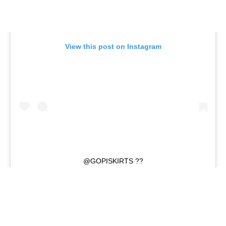
View this post on Instagram
@GOPISKIRTS ??
A PO