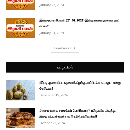
January 23, 2024
இன்றைய ராசிபலன் (21.01.2024) இன்று உங்களுக்கான நாள்
எப்படி?
January 21, 2024
Load more
வாழ்வியல்
இப்படி முளைவிட்ட உருளைக்கிழங்கு சாப்பிடவே கூடாது… ஏன்னு
தெரியுமா?
December 15, 2024
அசைவ உணவு சமைக்கப் போறீங்களா? உயிருக்கே ஆபத்து..
இதை எல்லாம் மறக்காம தெரிஞ்சுக்கோங்க!!
October 21, 2024