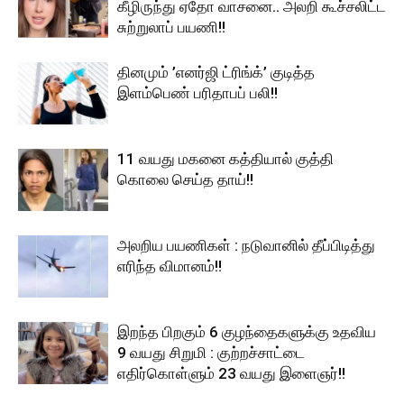
கீழிருந்து ஏதோ வாசனை.. அலறி கூச்சலிட்ட
சுற்றுலாப் பயணி!!
தினமும் ’எனர்ஜி ட்ரிங்க்’ குடித்த
இளம்பெண் பரிதாபப் பலி!!
11 வயது மகனை கத்தியால் குத்தி
கொலை செய்த தாய்!!
அலறிய பயணிகள் : நடுவானில் தீப்பிடித்து
எரிந்த விமானம்!!
இறந்த பிறகும் 6 குழந்தைகளுக்கு உதவிய
9 வயது சிறுமி : குற்றச்சாட்டை
எதிர்கொள்ளும் 23 வயது இளைஞர்!!