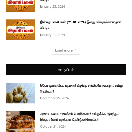
January 23, 2024
இன்றைய ராசிபலன் (21.01.2024) இன்று உங்களுக்கான நாள்
எப்படி?
January 21, 2024
Load more
வாழ்வியல்
இப்படி முளைவிட்ட உருளைக்கிழங்கு சாப்பிடவே கூடாது… ஏன்னு
தெரியுமா?
December 15, 2024
அசைவ உணவு சமைக்கப் போறீங்களா? உயிருக்கே ஆபத்து..
இதை எல்லாம் மறக்காம தெரிஞ்சுக்கோங்க!!
October 21, 2024