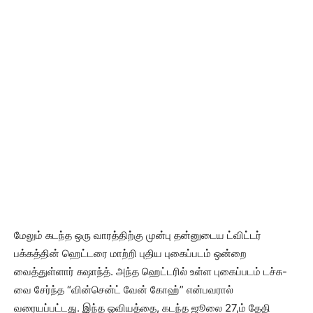
மேலும் கடந்த ஒரு வாரத்திற்கு முன்பு தன்னுடைய ட்விட்டர்
பக்கத்தின் ஹெட்டரை மாற்றி புதிய புகைப்படம் ஒன்றை
வைத்துள்ளார் சுஷாந்த். அந்த ஹெட்டரில் உள்ள புகைப்படம் டச்சு-
வை சேர்ந்த “வின்சென்ட் வேன் கோஹ்” என்பவரால்
வரையப்பட்டது. இந்த ஓவியத்தை, கடந்த ஜூலை 27,ம் தேதி