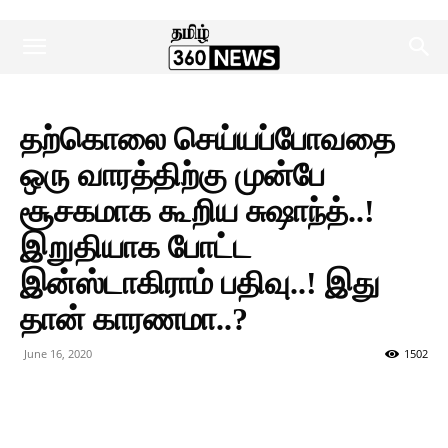
தற்கொலை செய்யப்போவதை
ஒரு வாரத்திற்கு முன்பே
சூசகமாக கூறிய சுஷாந்த்..!
இறுதியாக போட்ட
இன்ஸ்டாகிராம் பதிவு..! இது
தான் காரணமா..?
June 16, 2020
1502