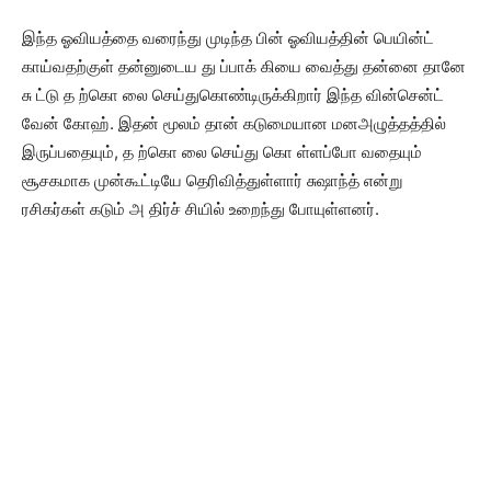
இந்த ஓவியத்தை வரைந்து முடிந்த பின் ஓவியத்தின் பெயின்ட்
காய்வதற்குள் தன்னுடைய து ப்பாக் கியை வைத்து தன்னை தானே
சு ட்டு த ற்கொ லை செய்துகொண்டிருக்கிறார் இந்த வின்சென்ட்
வேன் கோஹ். இதன் மூலம் தான் கடுமையான மனஅழுத்தத்தில்
இருப்பதையும், த ற்கொ லை செய்து கொ ள்ளப்போ வதையும்
சூசகமாக முன்கூட்டியே தெரிவித்துள்ளார் சுஷாந்த் என்று
ரசிகர்கள் கடும் அ திர்ச் சியில் உறைந்து போயுள்ளனர்.