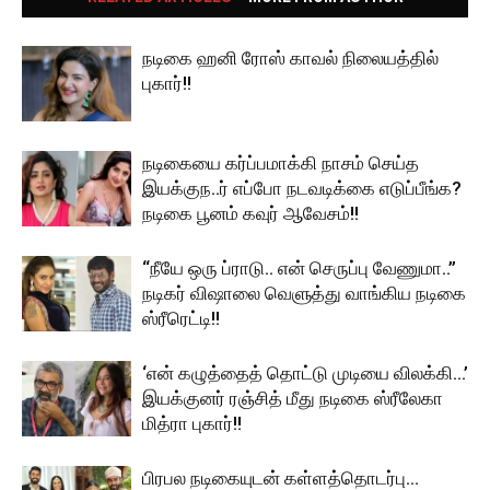
நடிகை ஹனி ரோஸ் காவல் நிலையத்தில்
புகார்!!
நடிகையை கர்ப்பமாக்கி நாசம் செய்த
இயக்குந..ர் எப்போ நடவடிக்கை எடுப்பீங்க?
நடிகை பூனம் கவுர் ஆவேசம்!!
“நீயே ஒரு ப்ராடு.. என் செருப்பு வேணுமா..”
நடிகர் விஷாலை வெளுத்து வாங்கிய நடிகை
ஸ்ரீரெட்டி!!
‘என் கழுத்தைத் தொட்டு முடியை விலக்கி…’
இயக்குனர் ரஞ்சித் மீது நடிகை ஸ்ரீலேகா
மித்ரா புகார்!!
பிரபல நடிகையுடன் கள்ளத்தொடர்பு…