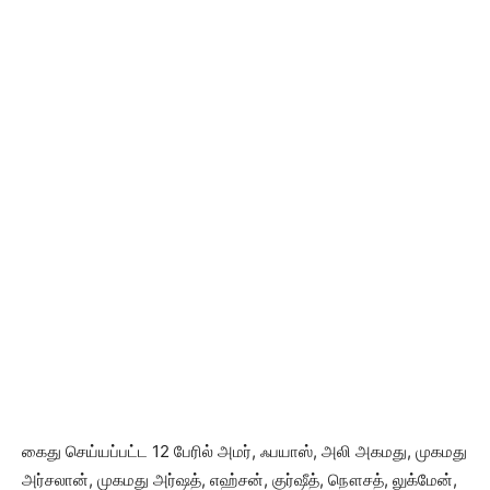
கைது செய்யப்பட்ட 12 பேரில் அமர், ஃபயாஸ், அலி அகமது, முகமது
அர்சலான், முகமது அர்ஷத், எஹ்சன், குர்ஷீத், நௌசத், லுக்மேன்,