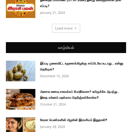
இன்றைய ராசிபலன் (21.01.2024) இன்று உங்களுக்கான நாள்
எப்படி?
January 21, 2024
Load more
வாழ்வியல்
இப்படி முளைவிட்ட உருளைக்கிழங்கு சாப்பிடவே கூடாது… ஏன்னு
தெரியுமா?
December 15, 2024
அசைவ உணவு சமைக்கப் போறீங்களா? உயிருக்கே ஆபத்து..
இதை எல்லாம் மறக்காம தெரிஞ்சுக்கோங்க!!
October 21, 2024
கேரள பெண்களின் அழகின் இரகசியம் இதுதான்!!
January 28, 2024