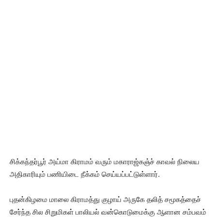
சிக்கந்தர்பூர் அய்மா கிராமம் வரும் மகாராஜ்கஞ்ச் காவல் நிலைய
அதிகாரியும் பணியிடை நீக்கம் செய்யப்பட்டுள்ளார்.
புதன்கிழமை மாலை கிராமத்து குழாய் அருகே தலித் சமூகத்தைச்
சேர்ந்த சில சிறுமிகள் பாலியல் வன்கொடுமைக்கு ஆளான சம்பவம்