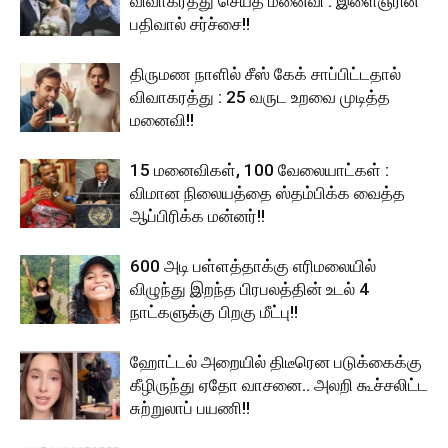
விவாகரத்து செய்த மனைவி : இளைஞரின்
பதிவால் சர்ச்சை!!
திருமண நாளில் சீஸ் கேக் சாப்பிட்டதால்
விவாகரத்து : 25 வருட உறவை முடித்த
மனைவி!!
15 மனைவிகள், 100 வேலையாட்கள் :
விமான நிலையத்தை ஸ்தம்பிக்க வைத்த
ஆப்பிரிக்க மன்னர்!!
600 அடி பள்ளத்தாக்கு எரிமலையில்
விழுந்து இறந்த பிரபலத்தின் உடல் 4
நாட்களுக்கு பிறகு மீட்பு!!
ஹோட்டல் அறையில் திடீரென படுக்கைக்கு
கீழிருந்து ஏதோ வாசனை.. அலறி கூச்சலிட்ட
சுற்றுலாப் பயணி!!