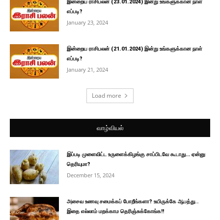
இன்றைய ராசிபலன் (23.01.2024) இன்று உங்களுக்கான நாள்
எப்படி?
January 23, 2024
இன்றைய ராசிபலன் (21.01.2024) இன்று உங்களுக்கான நாள்
எப்படி?
January 21, 2024
Load more
வாழ்வியல்
இப்படி முளைவிட்ட உருளைக்கிழங்கு சாப்பிடவே கூடாது… ஏன்னு
தெரியுமா?
December 15, 2024
அசைவ உணவு சமைக்கப் போறீங்களா? உயிருக்கே ஆபத்து..
இதை எல்லாம் மறக்காம தெரிஞ்சுக்கோங்க!!