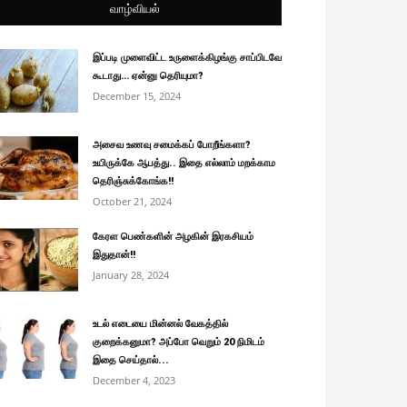
வாழ்வியல்
இப்படி முளைவிட்ட உருளைக்கிழங்கு சாப்பிடவே
கூடாது… ஏன்னு தெரியுமா?
December 15, 2024
அசைவ உணவு சமைக்கப் போறீங்களா?
உயிருக்கே ஆபத்து.. இதை எல்லாம் மறக்காம
தெரிஞ்சுக்கோங்க!!
October 21, 2024
கேரள பெண்களின் அழகின் இரகசியம்
இதுதான்!!
January 28, 2024
உடல் எடையை மின்னல் வேகத்தில்
குறைக்கனுமா? அப்போ வெறும் 20 நிமிடம்
இதை செய்தால்...
December 4, 2023