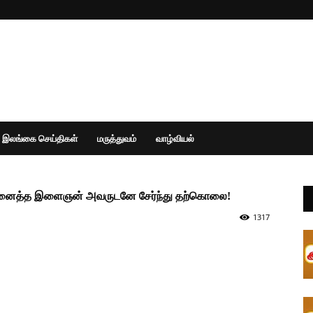
இலங்கை செய்திகள்
மருத்துவம்
வாழ்வியல்
நினைத்த இளைஞன் அவருடனே சேர்ந்து தற்கொலை!
1317