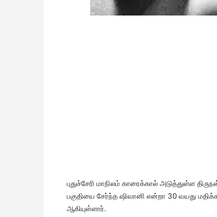
புதுச்சேரி மாநிலம் காரைக்கால் அடுத்துள்ள திருநள
பகுதியை சேர்ந்த ஷிவானி என்றா 30 வயது மதிக்கத
ஆகியுள்ளார்.