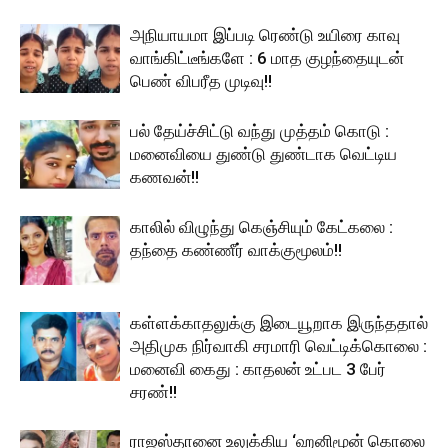
அநியாயமா இப்படி ரெண்டு உயிரை காவு
வாங்கிட்டீங்களே : 6 மாத குழந்தையுடன்
பெண் விபரீத முடிவு!!
பல் தேய்ச்சிட்டு வந்து முத்தம் கொடு :
மனைவியை துண்டு துண்டாக வெட்டிய
கணவன்!!
காலில் விழுந்து கெஞ்சியும் கேட்கலை :
தந்தை கண்ணீர் வாக்குமூலம்!!
கள்ளக்காதலுக்கு இடையூறாக இருந்ததால்
அதிமுக நிர்வாகி சரமாரி வெட்டிக்கொலை :
மனைவி கைது : காதலன் உட்பட 3 பேர்
சரண்!!
ராஜஸ்தானை உலுக்கிய ‘ஹனிமூன் கொலை