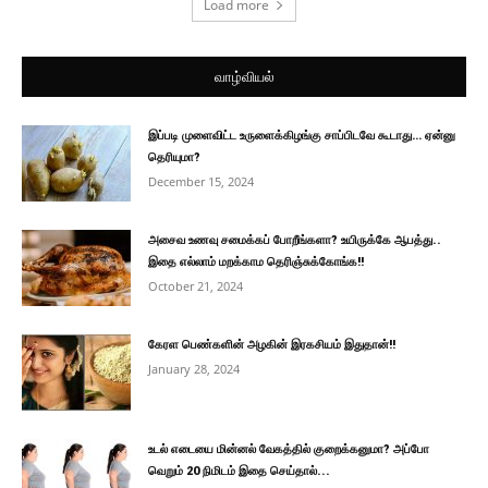
Load more
வாழ்வியல்
இப்படி முளைவிட்ட உருளைக்கிழங்கு சாப்பிடவே கூடாது… ஏன்னு
தெரியுமா?
December 15, 2024
அசைவ உணவு சமைக்கப் போறீங்களா? உயிருக்கே ஆபத்து..
இதை எல்லாம் மறக்காம தெரிஞ்சுக்கோங்க!!
October 21, 2024
கேரள பெண்களின் அழகின் இரகசியம் இதுதான்!!
January 28, 2024
உடல் எடையை மின்னல் வேகத்தில் குறைக்கனுமா? அப்போ
வெறும் 20 நிமிடம் இதை செய்தால்...