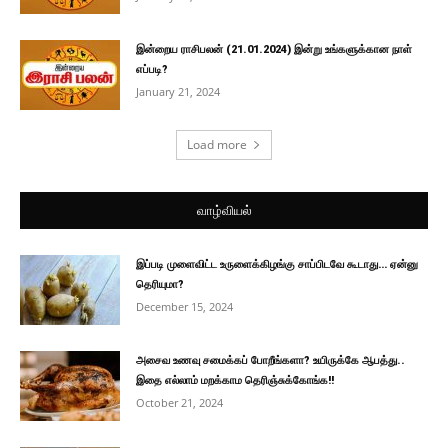
இன்றைய ராசிபலன் (21.01.2024) இன்று உங்களுக்கான நாள்
எப்படி?
January 21, 2024
Load more
வாழ்வியல்
இப்படி முளைவிட்ட உருளைக்கிழங்கு சாப்பிடவே கூடாது… ஏன்னு
தெரியுமா?
December 15, 2024
அசைவ உணவு சமைக்கப் போறீங்களா? உயிருக்கே ஆபத்து..
இதை எல்லாம் மறக்காம தெரிஞ்சுக்கோங்க!!
October 21, 2024