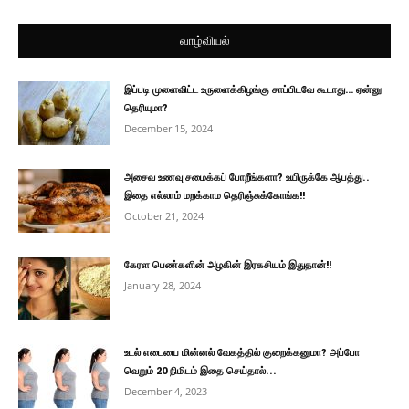
வாழ்வியல்
இப்படி முளைவிட்ட உருளைக்கிழங்கு சாப்பிடவே கூடாது… ஏன்னு
தெரியுமா?
December 15, 2024
அசைவ உணவு சமைக்கப் போறீங்களா? உயிருக்கே ஆபத்து..
இதை எல்லாம் மறக்காம தெரிஞ்சுக்கோங்க!!
October 21, 2024
கேரள பெண்களின் அழகின் இரகசியம் இதுதான்!!
January 28, 2024
உடல் எடையை மின்னல் வேகத்தில் குறைக்கனுமா? அப்போ
வெறும் 20 நிமிடம் இதை செய்தால்...
December 4, 2023