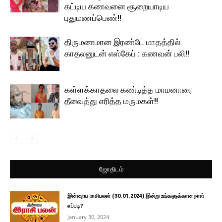
கட்டிய கணவனை சூறையாடிய
புதுமணப்பெண்!!
திருமணமான இரண்டே மாதத்தில்
காதலனுடன் எஸ்கேப் : கணவன் பலி!!
கள்ளக்காதலை கண்டித்த மாமனாரை
தீவைத்து எரித்த மருமகள்!!
ஜோதிடம்
இன்றைய ராசிபலன் (30.01.2024) இன்று உங்களுக்கான நாள்
எப்படி?
January 30, 2024