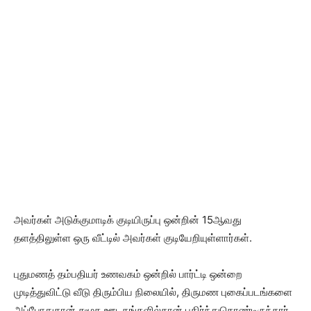
அவர்கள் அடுக்குமாடிக் குடியிருப்பு ஒன்றின் 15ஆவது
தளத்திலுள்ள ஒரு வீட்டில் அவர்கள் குடியேறியுள்ளார்கள்.
புதுமணத் தம்பதியர் உணவகம் ஒன்றில் பார்ட்டி ஒன்றை
முடித்துவிட்டு வீடு திரும்பிய நிலையில், திருமண புகைப்படங்களை
அப்போதுதான் சமூக ஊடகங்களில்தான் பகிர்ந்துகொண்டிருந்தார்