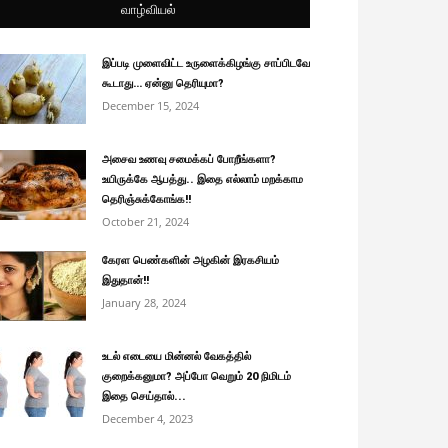
வாழ்வியல்
இப்படி முளைவிட்ட உருளைக்கிழங்கு சாப்பிடவே
கூடாது… ஏன்னு தெரியுமா?
December 15, 2024
அசைவ உணவு சமைக்கப் போறீங்களா?
உயிருக்கே ஆபத்து.. இதை எல்லாம் மறக்காம
தெரிஞ்சுக்கோங்க!!
October 21, 2024
கேரள பெண்களின் அழகின் இரகசியம்
இதுதான்!!
January 28, 2024
உடல் எடையை மின்னல் வேகத்தில்
குறைக்கனுமா? அப்போ வெறும் 20 நிமிடம்
இதை செய்தால்...
December 4, 2023