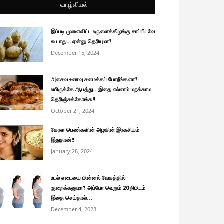
வாழ்வியல்
இப்படி முளைவிட்ட உருளைக்கிழங்கு சாப்பிடவே
கூடாது… ஏன்னு தெரியுமா?
December 15, 2024
அசைவ உணவு சமைக்கப் போறீங்களா?
உயிருக்கே ஆபத்து.. இதை எல்லாம் மறக்காம
தெரிஞ்சுக்கோங்க!!
October 21, 2024
கேரள பெண்களின் அழகின் இரகசியம்
இதுதான்!!
January 28, 2024
உடல் எடையை மின்னல் வேகத்தில்
குறைக்கனுமா? அப்போ வெறும் 20 நிமிடம்
இதை செய்தால்...
December 4, 2023