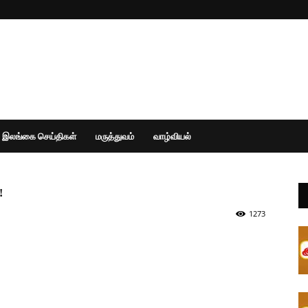
இலங்கை செய்திகள்
மருத்துவம்
வாழ்வியல்
!
1273