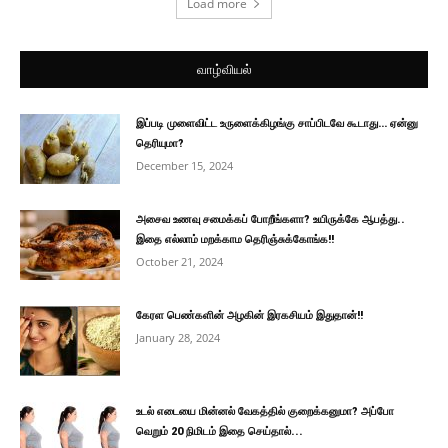
Load more
வாழ்வியல்
இப்படி முளைவிட்ட உருளைக்கிழங்கு சாப்பிடவே கூடாது… ஏன்னு
தெரியுமா?
December 15, 2024
அசைவ உணவு சமைக்கப் போறீங்களா? உயிருக்கே ஆபத்து..
இதை எல்லாம் மறக்காம தெரிஞ்சுக்கோங்க!!
October 21, 2024
கேரள பெண்களின் அழகின் இரகசியம் இதுதான்!!
January 28, 2024
உடல் எடையை மின்னல் வேகத்தில் குறைக்கனுமா? அப்போ
வெறும் 20 நிமிடம் இதை செய்தால்...