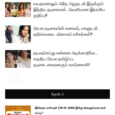
வயதானாலும் அதே அழகுடன் இருக்கும்
இந்திய நடிகைகள்.. வெளியான இரகசிய
குறிப்பு!!
பிரபல நடிகையின் கணவர், மகனுடன்
தற்கொலை.. விளாசும் ரசிகர்கள்!!
தயவுசெய்து என்னை அடிக்காதீங்க…
கதறிய பிரபல தமிழ்ப்பட
நடிகை..வைரலாகும் காணொளி!
ஜோதிடம்
இன்றைய ராசிபலன் (30.01.2024) இன்று உங்களுக்கான நாள்
எப்படி?